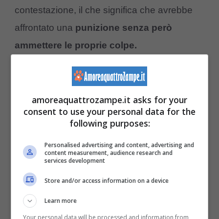
contestazione, il che significa che avrebbe
affrontato una
punizione senza però
ammettere le proprie colpe.
L’uomo infatti dopo l’arresto aveva
raccontato che dopo un malore di un suo
amoreaquattrozampe.it asks for your
consent to use your personal data for the
parente si era recato in ospedale per
following purposes:
accompagnarlo, ma che al suo ritorno tutti gli
Personalised advertising and content, advertising and
animali erano spariti. A
dissolvere tutte le
content measurement, audience research and
services development
sue dichiarazioni
però gli agenti hanno
Store and/or access information on a device
trovato un filmato delle telecamere stradali
dove si vedrebbe nitidamente il suo
pick-up
Learn more
con una gabbia
. Oltre al filmato che
Your personal data will be processed and information from