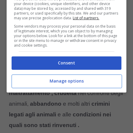
your device (cookies, unique identifiers, and other device
data) may be stored by, accessed by and shared with 319
inchioda l’uomo
, vi sarebbe anche un
partners, or used specifically by this site. We and our partners
may use precise geolocation data.
List of partners.
lucchetto di una delle gabbie sul quale ci
Some vendors may process your personal data on the basis
sarebbe
scritto nome e indirizzo
of legitimate interest, which you can object to by managing
your options below. Look for a link at the bottom of this page
or in the site menu to manage or withdraw consent in privacy
dell’uomo
.
and cookie settings.
L’uomo dopo aver commesso l’orrido gesto
Consent
nell’
aprile del 2021
è stato condannato a
Manage options
settembre
dello stesso anno per
maltrattamento , crudeltà
nei confronti degli
animali,
abbandono
e molti altri
crimini
legati agli animali
e alle
condizioni nei
quali sono stati rinvenuti .