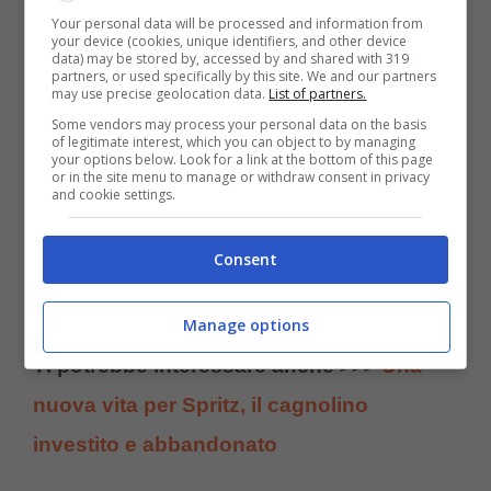
requisiti per adottare un cane
». Con la fine
Your personal data will be processed and information from
your device (cookies, unique identifiers, and other device
della pandemia sono ripresi i viaggi e gli
data) may be stored by, accessed by and shared with 319
partners, or used specifically by this site. We and our partners
may use precise geolocation data.
List of partners.
spostamenti, la diminuzione dello
Some vendors may process your personal data on the basis
smartworking ha riportato le persone sui
of legitimate interest, which you can object to by managing
your options below. Look for a link at the bottom of this page
posti di lavoro, il tempo libero è nuovamente
or in the site menu to manage or withdraw consent in privacy
and cookie settings.
diminuito e in tanti hanno con leggerezza
scelto di liberarsi almeno di un
problema
: il
Consent
loro cane.
Manage options
Ti potrebbe interessare anche >>>
Una
nuova vita per Spritz, il cagnolino
investito e abbandonato