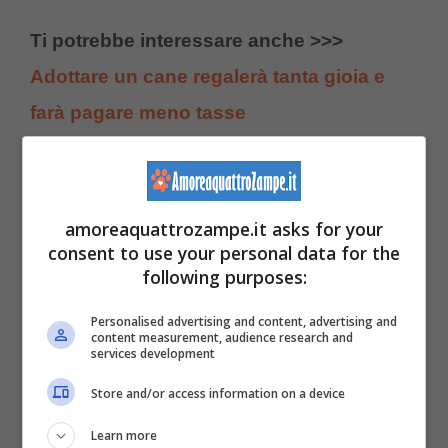
Ti potrebbe interessare anche >>>
Adottare un cane regalerà tanta gioia e
farà pagare meno tasse
La referente prosegue evidenziando come
«
da tempo ormai moltissimi [stiano] optando
amoreaquattrozampe.it asks for your
per le famose
cessioni
. Forse sarebbe
consent to use your personal data for the
following purposes:
banale sostenere che in tanti hanno adottato
un animale solo per avere una scusa per
Personalised advertising and content, advertising and
content measurement, audience research and
services development
uscire nei periodi di lockdown, ma è
sicuramente vero che l’inattività forzata ha
Store and/or access information on a device
dato l’illusione che chiunque avesse i
Learn more