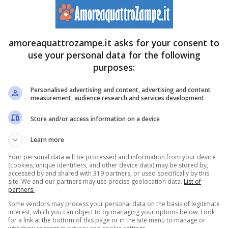
quale cuore fai una cosa del genere?
” ha commentato a
cui picchiava il cane dell’ex. La giovane presentatrice,
amoreaquattrozampe.it asks for your consent to
iodato con un solo gesto, il responsabile della sofferenza
use your personal data for the following
egato l’evidenza dei fatti, anche di fronte alla brutale
purposes:
 verso la vittima delle sue vessazioni. Troiani ha
Personalised advertising and content, advertising and content
measurement, audience research and services development
urora dove ha confessato di aver quasi tentato di
 del suo ex compagno.
Store and/or access information on a device
Learn more
alle prese con Saba Miao il suo gatto dispettoso
Your personal data will be processed and information from your device
(cookies, unique identifiers, and other device data) may be stored by,
accessed by and shared with 319 partners, or used specifically by this
é
ama gli animali
e detesta vederli soffrire per mano
site. We and our partners may use precise geolocation data.
List of
partners.
a voluto lanciare un messaggio verso tutti coloro i quali
Some vendors may process your personal data on the basis of legitimate
interest, which you can object to by managing your options below. Look
upano di cani randagi, raccomandando tutti di fare
for a link at the bottom of this page or in the site menu to manage or