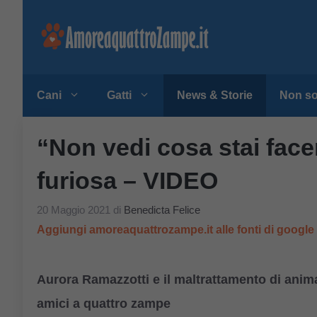
Vai
al
contenuto
Cani
Gatti
News & Storie
Non so
“Non vedi cosa stai fac
furiosa – VIDEO
20 Maggio 2021
di
Benedicta Felice
Aggiungi amoreaquattrozampe.it alle fonti di googl
Aurora Ramazzotti e il maltrattamento di animali
amici a quattro zampe