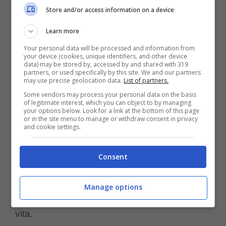
minuti ha chiesto di
compilare i documenti
Store and/or access information on a device
per la sua adozione.
Learn more
Your personal data will be processed and information from
Kathryn
ha dichiarato che, dal primo istante
your device (cookies, unique identifiers, and other device
data) may be stored by, accessed by and shared with 319
in cui ha visto il cucciolone, sapeva che
partners, or used specifically by this site. We and our partners
may use precise geolocation data.
List of partners.
sarebbe tornato a casa con lei, e tale
Some vendors may process your personal data on the basis
of legitimate interest, which you can object to by managing
sensazione era reciproca.
your options below. Look for a link at the bottom of this page
or in the site menu to manage or withdraw consent in privacy
and cookie settings.
Durante il viaggio in auto verso la sua
Consent
nuova casa, l’
anziano cane
di 16 anni non
ha smesso di sorridere
. Finalmente era
Manage options
stato scelto e stava per iniziare una nuova
vita.