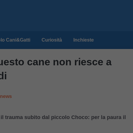
lo Cani&Gatti
Curiosità
Inchieste
uesto cane non riesce a
di
e news
l trauma subito dal piccolo Choco: per la paura il