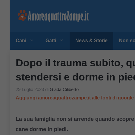
Vai
al
contenuto
Cani
Gatti
News & Storie
Non so
Dopo il trauma subito, q
stendersi e dorme in pie
29 Luglio 2023
di
Giada Ciliberto
Aggiungi amoreaquattrozampe.it alle fonti di googl
La sua famiglia non si arrende quando scopre i
cane dorme in piedi.