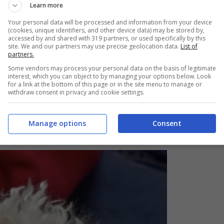
Learn more
te – dopo il torto subito – e alleviare, in tal modo, i suo
Your personal data will be processed and information from your device
(cookies, unique identifiers, and other device data) may be stored by,
accessed by and shared with 319 partners, or used specifically by this
site. We and our partners may use precise geolocation data.
List of
partners.
a del
Barboncino
– come il piccolo Choco – è
Some vendors may process your personal data on the basis of legitimate
interest, which you can object to by managing your options below. Look
n da tempi più remoti – un cane da
caccia
in acqua. I
for a link at the bottom of this page or in the site menu to manage or
withdraw consent in privacy and cookie settings.
te delle sue caratteristiche ereditate da questi
trassegnando al fortuna di coloro che scelgono di
Manage options
Consent
nia.