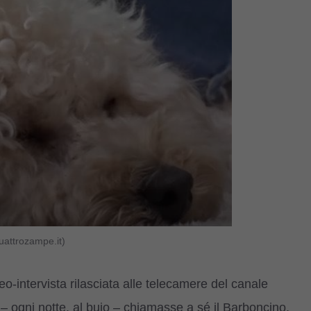
uattrozampe.it)
intervista rilasciata alle telecamere del canale
– ogni notte, al buio – chiamasse a sé il Barboncino,