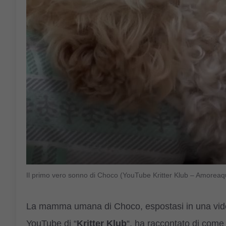
Il primo vero sonno di Choco (YouTube Kritter Klub – Amoreaq
La mamma umana di Choco, espostasi in una video-
YouTube di “
Kritter Klub
“, ha raccontato di come 