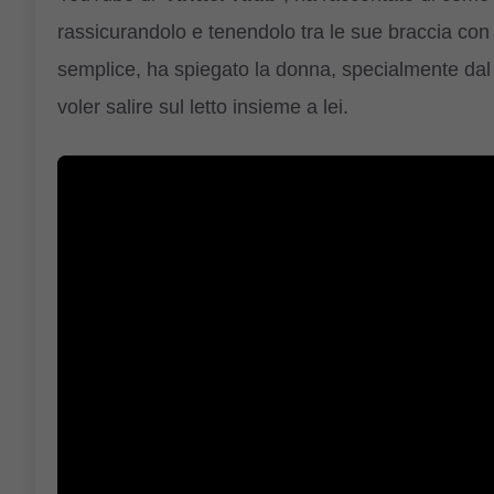
rassicurandolo e tenendolo tra le sue braccia con l’
semplice, ha spiegato la donna, specialmente da
voler salire sul letto insieme a lei.