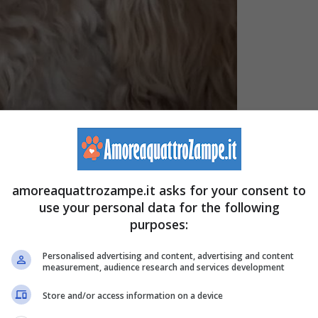
rozampe.it)
amoreaquattrozampe.it asks for your consent to
use your personal data for the following
segni di
stress post-traumatico nel cane
, strettamente
purposes:
miva in piedi
, hanno raccontato i suoi nuovi genitori
Personalised advertising and content, advertising and content
ter alleviare quelle che sembravano delle sue innate
measurement, audience research and services development
po aver compreso cosa avesse scatenato tale insana
Store and/or access information on a device
oluzioni per aiutare Choco nella sua seconda sfida più