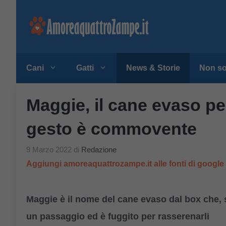
Vai
al
contenuto
Cani
Gatti
News & Storie
Non so
Maggie, il cane evaso per
gesto è commovente
9 Marzo 2022
di
Redazione
Aggiungi amoreaquattrozampe.it alle fonti di googl
Maggie è il nome del cane evaso dal box che, s
un passaggio ed è fuggito per rasserenarli