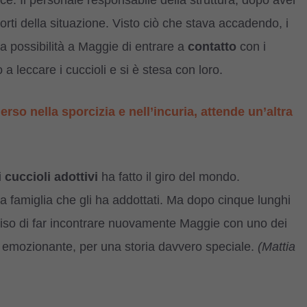
pace. Il personale responsabile della struttura, dopo aver
rti della situazione. Visto ciò che stava accadendo, i
la possibilità a Maggie di entrare a
contatto
con i
o a leccare i cuccioli e si è stesa con loro.
erso nella sporcizia e nell’incuria, attende un’altra
i
cuccioli adottivi
ha fatto il giro del mondo.
a famiglia che gli ha addottati. Ma dopo cinque lunghi
eciso di far incontrare nuovamente Maggie con uno dei
le emozionante, per una storia davvero speciale.
(Mattia