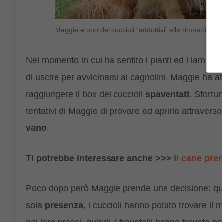
Maggie e uno dei cuccioli “addottivi” alla rimpatria
Nel momento in cui ha sentito i pianti ed i lament
di uscire per avvicinarsi ai cagnolini. Maggie ha 
raggiungere il box dei cuccioli
spaventati
. Sfortu
tentativi di Maggie di provare ad aprirla attraverso 
vano
.
Ti potrebbe interessare anche >>>
Il cane pre
Poco dopo però Maggie prende una decisione: quell
sola
presenza
, i cuccioli hanno potuto trovare il