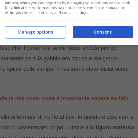
interest, which you can object to by managing your options below. Look
for a link at the bottom of this page or in the site menu to manage or
withdraw consent in privacy and cookie settings.
ta (Barkers Pet Motel & Grooming – Facebook)
Manage options
Consent
i dei cuccioli, Maggie ha deciso di trovare un passaggio e
atteso che il personale se ne fosse andato per poi
natamente però la gabbia era chiusa e malgrado i
le spinte delle zampe, il risultato è stato inizialmente
nde le mie cose: cosa è importante sapere su fido
a di fermarsi di fronte al box. In questo modo, con la
 modo di rasserenarsi un po’. Grazie alla
figura materna