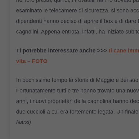
nei loro pressi, quindi, i trovatelli hanno trovato 
esaminato le telecamere di sicurezza, si sono acco
dipendenti hanno deciso di aprire il box e di dare 
cagnolini. Appena entrata, infatti, ha iniziato subit
Ti potrebbe interessare anche >>>
Il cane imm
vita – FOTO
In pochissimo tempo la storia di Maggie e dei suo
Fortunatamente tutti e tre hanno trovato una nuov
anni, i nuovi proprietari della cagnolina hanno d
due cuccioli a cui era fortemente legata. Un fina
Narsi)