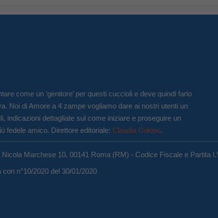
tare come un ‘genitore’ per questi cuccioli e deve quindi farlo
va. Noi di Amore a 4 zampe vogliamo dare ai nostri utenti un
li, indicazioni dettagliate sul come iniziare e proseguire un
iù fedele amico. Direttore editoriale:
Claudia Colono
.
a Nicola Marchese 10, 00141 Roma (RM) - Codice Fiscale e Partita I
ma con n°10/2020 del 30/01/2020