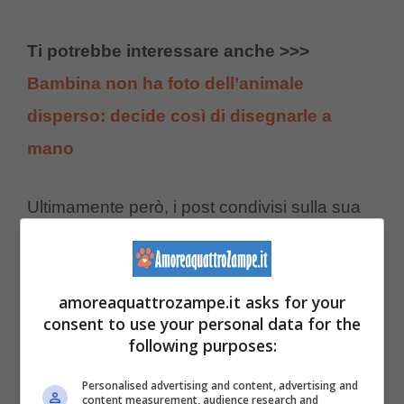
Ti potrebbe interessare anche >>>
Bambina non ha foto dell’animale
disperso: decide così di disegnarle a
mano
Ultimamente però, i post condivisi sulla sua
pagina si sono incentrati per la maggiore su
degli aggiornamenti circa il suo
stato di
amoreaquattrozampe.it asks for your
salute
. Purtroppo, qualche tempo fa, al cane
consent to use your personal data for the
è stata diagnosticata una malattia alle zampe
following purposes:
posteriori e alla colonna vertebrale. Secondo
Personalised advertising and content, advertising and
content measurement, audience research and
quanto riportato dal proprietario, il peloso era