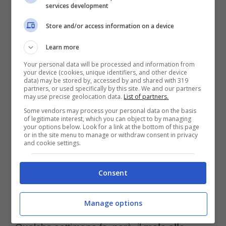
services development
già stato sottoposto ad un
intervento
nel
Store and/or access information on a device
2016, quando aveva quasi 6 anni, per lo
Learn more
stesso problema, e apparentemente si era
Your personal data will be processed and information from
ripreso completamente.
your device (cookies, unique identifiers, and other device
data) may be stored by, accessed by and shared with 319
partners, or used specifically by this site. We and our partners
may use precise geolocation data.
List of partners.
Ti potrebbe interessare anche >>>
Chris
Some vendors may process your personal data on the basis
of legitimate interest, which you can object to by managing
Evans insieme al suo cane per il National
your options below. Look for a link at the bottom of this page
or in the site menu to manage or withdraw consent in privacy
Rescue Dog Day – FOTO
and cookie settings.
L’anno scorso, tra l’altro, il cucciolo aveva
Consent
subito anche un intervento chirurgico al
Manage options
fegato, anch’esso perfettamente riuscito.