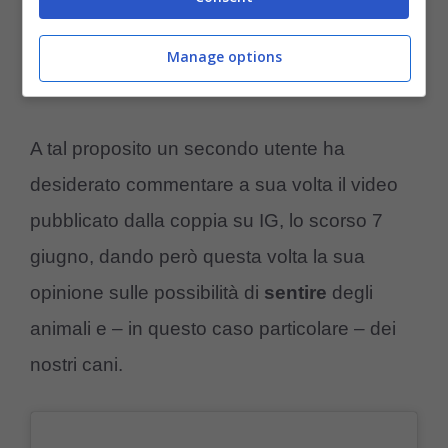
Amoreaquattrozampe.it)
Manage options
A tal proposito un secondo utente ha
desiderato commentare a sua volta il video
pubblicato dalla coppia su IG, lo scorso 7
giugno, dando però questa volta la sua
opinione sulle possibilità di
sentire
degli
animali e – in questo caso particolare – dei
nostri cani.