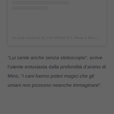
Un post condiviso da The MINOs 🐶👦 Massi & Mino (@massi_e_mino)
“
Lui sente anche senza stetoscopio
“, scrive
l’utente entusiasta dalla profondità d’animo di
Mino, “
I cani hanno poteri magici che gli
umani non possono neanche immaginare
“.