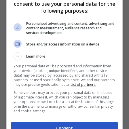
ora – grazie a un semplice escamotage
consent to use your personal data for the
following purposes:
ideato, sul momento, dal suo papà umano –
può condividere con la sua famiglia una delle
Personalised advertising and content, advertising and
content measurement, audience research and
fasi più emozionati della gravidanza.
services development
Store and/or access information on a device
Learn more
Your personal data will be processed and information from
your device (cookies, unique identifiers, and other device
data) may be stored by, accessed by and shared with 319
partners, or used specifically by this site. We and our partners
may use precise geolocation data.
List of partners.
Some vendors may process your personal data on the basis
of legitimate interest, which you can object to by managing
your options below. Look for a link at the bottom of this page
or in the site menu to manage or withdraw consent in privacy
and cookie settings.
Pitbull fa le feste (Instagram massi_e_mino –
Consent