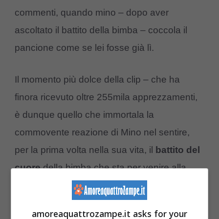
commenti, quando mino – dopo aver
ascoltato il battito della bimba – coccola il
pancione come se lei fosse già lì.
Il momento più dolce della clip – che ha
finora ricevuto oltre 255mila apprezzamenti,
è dunque quello che immortala la
commovente reazione di Mino nel sentire,
per la prima volta nella sua vita, il
battito del
cuore
della bimba che sta per venire alla
luce. Se naturalmente il
cane può percepire
il bimbo
muoversi nell’utero della mamma,
amoreaquattrozampe.it asks for your