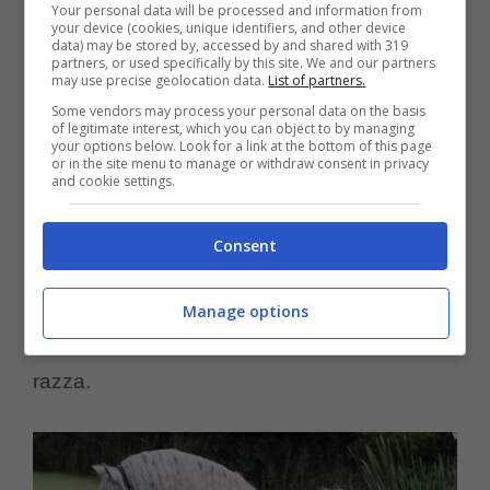
Your personal data will be processed and information from
Detto anche ‘Pura Razza Spagnola’ per le
your device (cookies, unique identifiers, and other device
data) may be stored by, accessed by and shared with 319
partners, or used specifically by this site. We and our partners
sue origini che si ritrovano in Andalusia,
may use precise geolocation data.
List of partners.
sebbene ci sia ancora un dibattito sulla sua
Some vendors may process your personal data on the basis
of legitimate interest, which you can object to by managing
provenienza: infatti si ritiene che discenda
your options below. Look for a link at the bottom of this page
or in the site menu to manage or withdraw consent in privacy
and cookie settings.
dai cavalli arabi e berberi, arrivati in Spagna
con i mori nel 711, che si sono fatti incrociare
Consent
successivamente con i cavalli indigeni.
L’Andaluso è stato selezionato attraverso
Manage options
incroci con l’Arabo negli anni per migliorare la
razza.