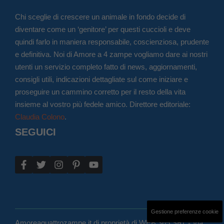
Chi sceglie di crescere un animale in fondo decide di
diventare come un ‘genitore’ per questi cuccioli e deve
quindi farlo in maniera responsabile, coscienziosa, prudente
e definitiva. Noi di Amore a 4 zampe vogliamo dare ai nostri
utenti un servizio completo fatto di news, aggiornamenti,
consigli utili, indicazioni dettagliate sul come iniziare e
proseguire un cammino corretto per il resto della vita
insieme al vostro più fedele amico. Direttore editoriale:
Claudia Colono
.
SEGUICI
Gestione preferenze cookie
Amoreaquattrozampe.it di proprietà di WEB 365 SRL - Via