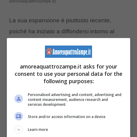
amoreaquattrozampe.it)
La sua espansione è piuttosto recente,
poiché ha iniziato a diffondersi intorno al
1900: il
capostipite è l’Old King
, che ha
trasmesso ai posteri la robustezza e
l’imponenza del fisico. Oltre al sole, un
amoreaquattrozampe.it asks for your
consent to use your personal data for the
rischio alto è rappresentato da allergie e
following purposes:
dermatiti che possono colpire la pelle: per
Personalised advertising and content, advertising and
questo sono consigliati prodotti specifici per
content measurement, audience research and
services development
la sua igiene.
Store and/or access information on a device
Il cavallo andaluso
Learn more