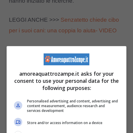
hanno iniziato le ricerche.
LEGGI ANCHE >>>
Senzatetto chiede cibo
per i suoi cani: una coppia lo aiuta- VIDEO
Dopo una settimana il pelosetto è stato
ritrovato
legato ad un palo
a Ballarò. Portato
presto dal veterinario per gli accertamenti
amoreaquattrozampe.it asks for your
consent to use your personal data for the
necessari, Kafka è parso subito in buone
following purposes:
condizioni anche se spaventato. Un ragazzo
Personalised advertising and content, advertising and
aveva deciso di sottrarlo a Miguel per poi
content measurement, audience research and
services development
abbandonarlo al suo destino. Il vile gesto
Store and/or access information on a device
non è commentabile ma, grazie ai volontari, il