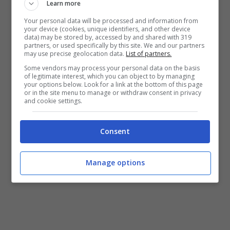
cucciolo ed il suo amico umano si sono
Learn more
Your personal data will be processed and information from
ritrovati. All’incontro, Miguel non riusciva a
your device (cookies, unique identifiers, and other device
data) may be stored by, accessed by and shared with 319
smettere di ringraziare chi lo aveva aiutato e
partners, or used specifically by this site. We and our partners
may use precise geolocation data.
List of partners.
la sua emozione ha commosso tutti i
Some vendors may process your personal data on the basis
of legitimate interest, which you can object to by managing
presenti.
your options below. Look for a link at the bottom of this page
or in the site menu to manage or withdraw consent in privacy
and cookie settings.
Consent
Manage options