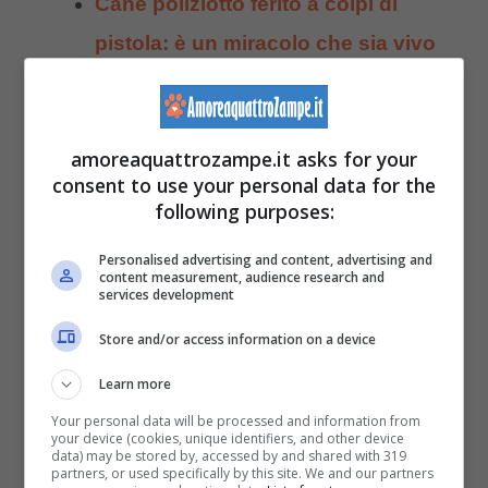
Cane poliziotto ferito a colpi di
pistola: è un miracolo che sia vivo
Lega il cane nel parco e spara 3
colpi di pistola: arrestato
amoreaquattrozampe.it asks for your
consent to use your personal data for the
Per evitare che la cagnolina subisse un
following purposes:
arresto cardiaco provocato dal dolore e dalle
Personalised advertising and content, advertising and
gravi ferite provocate dai colpi di pistola
, i
content measurement, audience research and
services development
soccorritori hanno oprtato per un intervento
Store and/or access information on a device
immediato sul luogo senza impiegare altro
Learn more
tempo prezioso nel trasferimento di Milagro
Your personal data will be processed and information from
in un’altra struttura. I soccorritori hanno
your device (cookies, unique identifiers, and other device
data) may be stored by, accessed by and shared with 319
spostato con attenzione la cagnolina
partners, or used specifically by this site. We and our partners