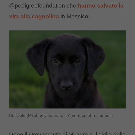
@pedigreefoundation che
hanno salvato la
vita alla cagnolina
in Messico.
Cucciolo (Pixabay jatocreate – Amoreaquattrozampe.it
Dopo il ritrovamento di Miragro sul ciglio della