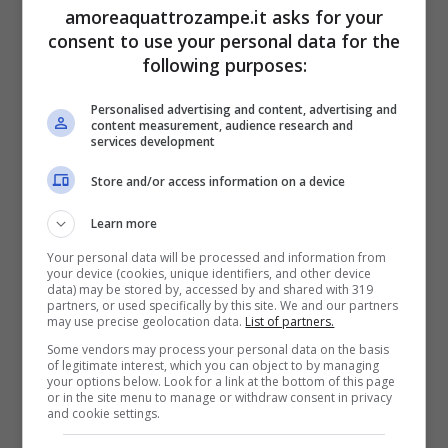
amoreaquattrozampe.it asks for your
mamma poiché senza di lei non sarebbero
consent to use your personal data for the
sopravvissuti.
following purposes:
Personalised advertising and content, advertising and
LEGGI ANCHE >>>
Cane Segugio finisce in
content measurement, audience research and
services development
un pozzo: il salvataggio è estremo
Store and/or access information on a device
Grazie alla collaborazione dei contadini che
Learn more
hanno sospeso il loro lavoro, il luogo è stato
Your personal data will be processed and information from
your device (cookies, unique identifiers, and other device
data) may be stored by, accessed by and shared with 319
isolato e sono state installate
alcune trappole
partners, or used specifically by this site. We and our partners
may use precise geolocation data.
List of partners.
fotografiche che hanno immortalato l’arrivo
Some vendors may process your personal data on the basis
della mamma.
Forse attirata dall’assenza di
of legitimate interest, which you can object to by managing
your options below. Look for a link at the bottom of this page
or in the site menu to manage or withdraw consent in privacy
uomini (almeno apparentemente perché
and cookie settings.
nascosti), la mamma gatta ha raccolto i suoi