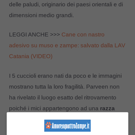
delle paludi, originario dei paesi orientali e di
dimensioni medio grandi.
LEGGI ANCHE >>>
Cane con nastro
adesivo su muso e zampe: salvato dalla LAV
Catania (VIDEO)
I 5 cuccioli erano nati da poco e le immagini
mostrano tutta la loro fragilità. Parveen non
ha rivelato il luogo esatto del ritrovamento
poiché i mici appartengono ad una
razza
protetta.
Dunque, l’obiettivo non era solo
metterli in salvo ma anche trovare la loro