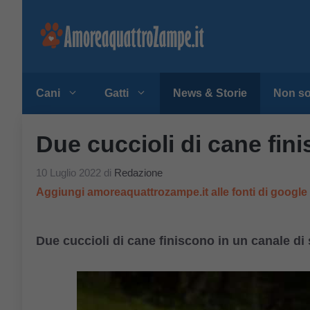
Vai
al
contenuto
Cani
Gatti
News & Storie
Non so
Due cuccioli di cane fin
10 Luglio 2022
di
Redazione
Aggiungi amoreaquattrozampe.it alle fonti di googl
Due cuccioli di cane finiscono in un canale di s