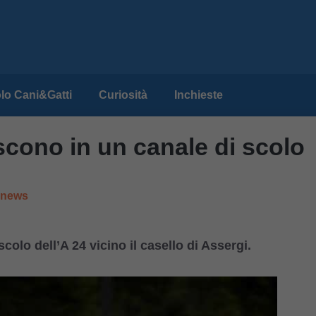
lo Cani&Gatti
Curiosità
Inchieste
iscono in un canale di scolo
e news
colo dell’A 24 vicino il casello di Assergi.