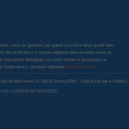
tare come un ‘genitore’ per questi cuccioli e deve quindi farlo
va. Noi di Amore a 4 zampe vogliamo dare ai nostri utenti un
li, indicazioni dettagliate sul come iniziare e proseguire un
iù fedele amico. Direttore editoriale:
Claudia Colono
.
a Nicola Marchese 10, 00141 Roma (RM) - Codice Fiscale e Partita I
ma con n°10/2020 del 30/01/2020