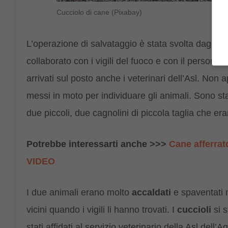
Cucciolo di cane (Pixabay)
L’operazione di salvataggio è stata svolta dagli ag
collaborato con i vigili del fuoco e con il personal
arrivati sul posto anche i veterinari dell’Asl. Non 
messi in moto per individuare gli animali. Sono stat
due piccoli, due cagnolini di piccola taglia che era
Potrebbe interessarti anche >>>
Cane afferrat
VIDEO
I due animali erano molto
accaldati
e spaventati m
vicini quando i vigili li hanno trovati. I
cuccioli
si s
stati affidati al servizio veterinario della Asl dell