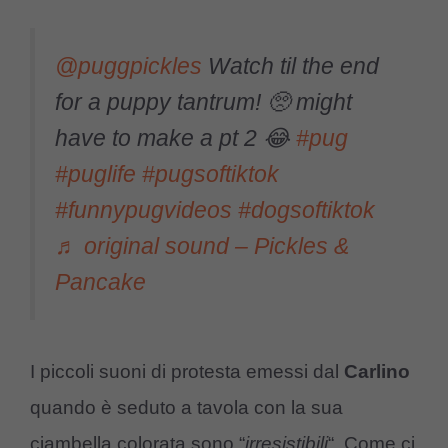
@puggpickles
Watch til the end
for a puppy tantrum! 🥺 might
have to make a pt 2 😂
#pug
#puglife
#pugsoftiktok
#funnypugvideos
#dogsoftiktok
♬ original sound – Pickles &
Pancake
I piccoli suoni di protesta emessi dal
Carlino
quando è seduto a tavola con la sua
ciambella colorata sono “
irresistibili
“. Come ci