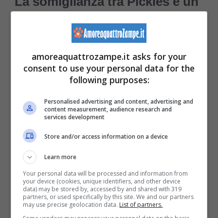
La somiglianza tra Pickles è un
bebè è incredibile
Ad ogni modo, al di là del leggero fastidio
amoreaquattrozampe.it asks for your
che potrebbe dare la ripetizione di un
consent to use your personal data for the
following purposes:
capriccio da parte di un adulto,
la
somiglianza
tra Pickles e un bambino
Personalised advertising and content, advertising and
content measurement, audience research and
sembra non destare alcuna preoccupazione
services development
nella sua mamma umana. Anzi:
Store and/or access information on a device
sembrerebbe un motivo in più per adorare
Learn more
questa simpatica cagnolina.
Your personal data will be processed and information from
your device (cookies, unique identifiers, and other device
data) may be stored by, accessed by and shared with 319
partners, or used specifically by this site. We and our partners
may use precise geolocation data.
List of partners.