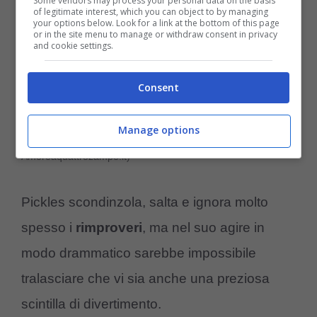
Some vendors may process your personal data on the basis
of legitimate interest, which you can object to by managing
your options below. Look for a link at the bottom of this page
or in the site menu to manage or withdraw consent in privacy
and cookie settings.
Consent
Manage options
I capricci di Pickles (TikTok puggipickles –
Amoreaquattrozampe.it)
Pickles scondinzola, salta e ignora molto
spesso i
rimproveri
, ma nel suo agire in
modo drammatico sarebbe impossibile
tralasciare che vi sia anche una preziosa
scintilla di divertimento.