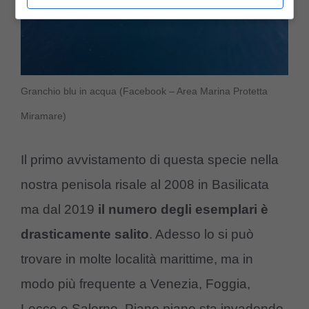
Granchio blu in acqua (Facebook – Area Marina Protetta
Miramare)
Il primo avvistamento di questa specie nella
nostra penisola risale al 2008 in Basilicata
ma dal 2019
il numero degli esemplari è
drasticamente salito
. Adesso lo si può
trovare in molte località marittime, ma in
modo più frequente a Venezia, Foggia,
Lecce e Salerno. Piano piano sta invadendo