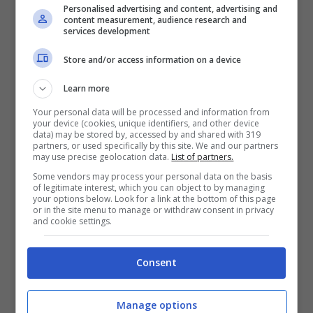
Personalised advertising and content, advertising and
content measurement, audience research and
può avere un
impatto significativo sulla
services development
flora
già presente nel Mar Mediterraneo,
Store and/or access information on a device
andando a modificare l’equilibrio
Learn more
dell’ecosistema e alterando la biodiversità. Si
Your personal data will be processed and information from
your device (cookies, unique identifiers, and other device
può trovare in svariati ambienti diversi, e
data) may be stored by, accessed by and shared with 319
partners, or used specifically by this site. We and our partners
dalle coste americane è riuscito a
may use precise geolocation data.
List of partners.
raggiungere luoghi come il Mare del Nordi, il
Some vendors may process your personal data on the basis
of legitimate interest, which you can object to by managing
your options below. Look for a link at the bottom of this page
Mar Giallo, il Mar Nero e il Mar Mediterraneo.
or in the site menu to manage or withdraw consent in privacy
and cookie settings.
Consent
Manage options