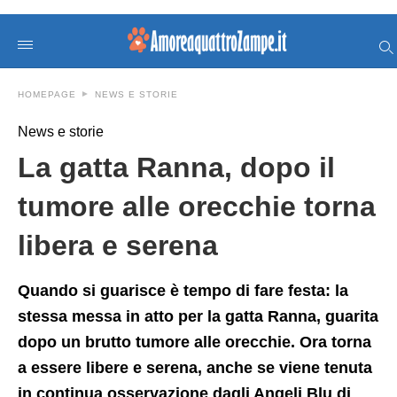
La+gatta+Ranna%2C+dopo+il+tumore+alle+orecchie+torna+li
amoreaquattrozampeit
/news/gatta-
ranna-
tumore-
orecchie-
HOMEPAGE
NEWS E STORIE
guarita/112745/amp/
News e storie
La gatta Ranna, dopo il
tumore alle orecchie torna
libera e serena
Quando si guarisce è tempo di fare festa: la
stessa messa in atto per la gatta Ranna, guarita
dopo un brutto tumore alle orecchie. Ora torna
a essere libere e serena, anche se viene tenuta
in continua osservazione dagli Angeli Blu di