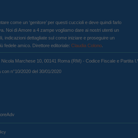
tare come un ‘genitore’ per questi cuccioli e deve quindi farlo
va. Noi di Amore a 4 zampe vogliamo dare ai nostri utenti un
li, indicazioni dettagliate sul come iniziare e proseguire un
iù fedele amico. Direttore editoriale:
Claudia Colono
.
a Nicola Marchese 10, 00141 Roma (RM) - Codice Fiscale e Partita I
ma con n°10/2020 del 30/01/2020
eCoreAdv
licy