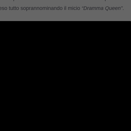
ipreso tutto soprannominando il micio
“Dramma Queen”
.