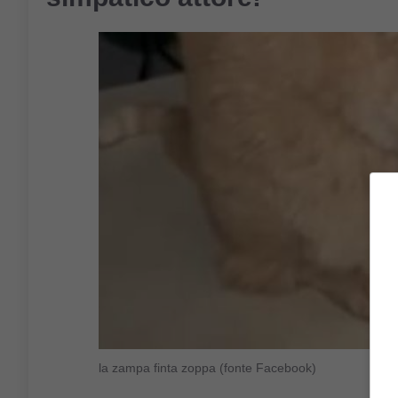
la zampa finta zoppa (fonte Facebook)