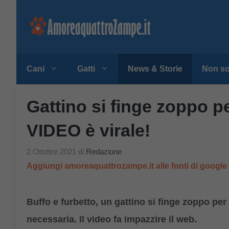
Vai
al
contenuto
Cani
Gatti
News & Storie
Non so
Gattino si finge zoppo per
VIDEO è virale!
2 Ottobre 2021
di
Redazione
Aggiungi amoreaquattrozampe.it alle fonti di googl
Buffo e furbetto, un gattino si finge zoppo per
necessaria. Il video fa impazzire il web.