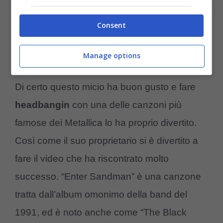
Ti potrebbe interessare anche >>>
Consent
Labrador travestito da Dalmata: il cane
non è più solo – VIDEO
Manage options
Di certo questo micio ha buon gusto e fare
headbangin
con una delle canzoni più
famose dei Metallica lo ha proprio divertito.
Così come il suo proprietario si è divertito a
fare il video che ha riscontrato molto
successo. “Enter Sandman” è una canzone
tratta dall’album omonimo della band del
1991, ed è noto anche come “The Black