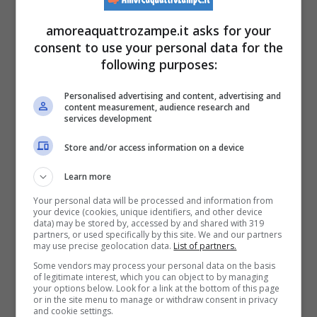
commenti divertenti
: un utente ha scritto:
amoreaquattrozampe.it asks for your
“
James Catfield ha davvero dato sfogo al
consent to use your personal data for the
following purposes:
suo lato selvaggio
“; un altro ancora: “
Ha
bisogno di una cabina di mescita tutta sua
“.
Personalised advertising and content, advertising and
content measurement, audience research and
Non è la prima volta che un gatto diventa
services development
virale sull’applicazione per aver suonato un
Store and/or access information on a device
po’ di metal. I nostri amici felini amano
Learn more
deliziarci a ritmo di musica e molti video sono
Your personal data will be processed and information from
your device (cookies, unique identifiers, and other device
diventati virali nella nota piattaforma del
data) may be stored by, accessed by and shared with 319
partners, or used specifically by this site. We and our partners
momento. Per esempio quelli che cantavano
may use precise geolocation data.
List of partners.
Some vendors may process your personal data on the basis
“Crazy Train” di Ozzy Osbourne e “Down
of legitimate interest, which you can object to by managing
your options below. Look for a link at the bottom of this page
With the Sickness” dei Disturbed.
or in the site menu to manage or withdraw consent in privacy
and cookie settings.