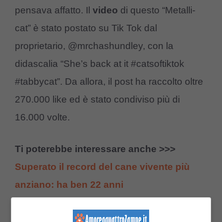
pensava affatto. Il
video
di questo “Metalli-
cat” è stato postato su Tik Tok dal
proprietario, @mrchashundley, con la
didascalia “She’s back at it #catsoftiktok
#tabbycat”. Da allora, il post ha raccolto oltre
270.000 like ed è stato condiviso più di
16.000 volte.
Ti poterebbe interessare anche >>>
Superato il record del cane vivente più
anziano: ha ben 22 anni
Il videoclip ha ricevuto anche numerosi