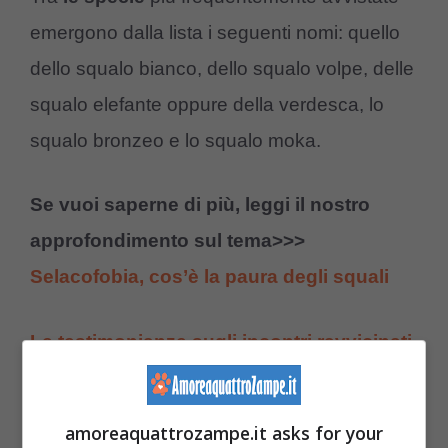
emergono dalla lista i seguenti nomi: quello
dello squalo bianco, dello squalo volpe, delle
squalo elefante oppure della verdesca, lo
squalo bronzeo e lo squalo moka.
Se vuoi saperne di più, leggi il nostro
approfondimento sul tema>>>
Selacofobia, cos’è la paura degli squali
Le testimonianze sugli incontri ravvicinati
con uno o più squali, nel Mediterraneo, ci
illustrano – al contempo – che la probabilità
amoreaquattrozampe.it asks for your