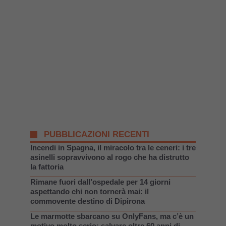
PUBBLICAZIONI RECENTI
Incendi in Spagna, il miracolo tra le ceneri: i tre
asinelli sopravvivono al rogo che ha distrutto
la fattoria
Rimane fuori dall’ospedale per 14 giorni
aspettando chi non tornerà mai: il
commovente destino di Dipirona
Le marmotte sbarcano su OnlyFans, ma c’è un
motivo molto serio: salvare oltre 60 anni di