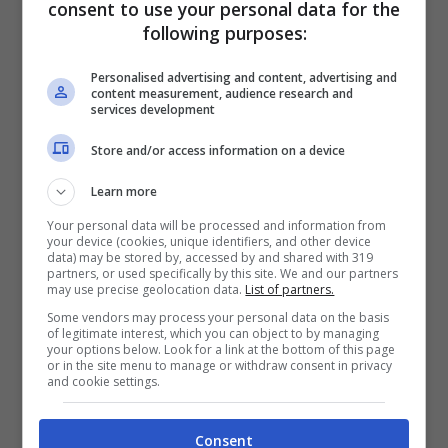
di incontrare uno di questi esseri viventi
consent to use your personal data for the
following purposes:
cresce quanto più ci addentriamo in
acque
più profonde. A volte, però, anche gli squali –
Personalised advertising and content, advertising and
content measurement, audience research and
in Italia – si ritrovano a seguire una rotta
services development
alternativa, e che li porta altrettanto
Store and/or access information on a device
frequentemente verso acque meno profonde
Learn more
favorendo così il nostro incontro con essi,
Your personal data will be processed and information from
your device (cookies, unique identifiers, and other device
anche a poca distanza dalla riva.
data) may be stored by, accessed by and shared with 319
partners, or used specifically by this site. We and our partners
may use precise geolocation data.
List of partners.
Hai paura degli squali? I
Some vendors may process your personal data on the basis
of legitimate interest, which you can object to by managing
protagonisti della mitologia
your options below. Look for a link at the bottom of this page
or in the site menu to manage or withdraw consent in privacy
Hawaiana nel Mediterraneo
and cookie settings.
Quello che dovrebbe quindi rassicurarci, al di
Consent