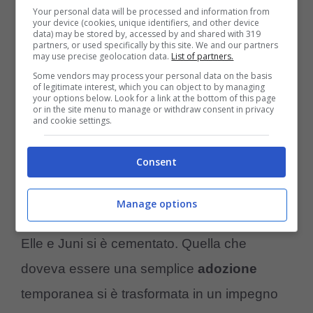
Your personal data will be processed and information from
your device (cookies, unique identifiers, and other device
data) may be stored by, accessed by and shared with 319
partners, or used specifically by this site. We and our partners
may use precise geolocation data.
List of partners.
Some vendors may process your personal data on the basis
of legitimate interest, which you can object to by managing
your options below. Look for a link at the bottom of this page
Lasciata ferita e agonizzante in strada, Juni è stata soccorsa
or in the site menu to manage or withdraw consent in privacy
and cookie settings.
da una volontaria di un rifugio per animali (Foto Canva –
amoreaquattrozampe.it)
Consent
Da fragile vittima è diventata simbolo di
Manage options
resilienza. Mese dopo mese, il legame tra
Elle e Juni si è cementato. Quella che
doveva essere una semplice
adozione
temporanea si è trasformata in un impegno