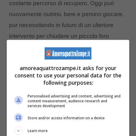
costante percorso di recupero. Oggi può
nuovamente nutrirsi, bere e persino giocare,
pur necessitando in futuro di un ulteriore
intervento per chiudere un piccolo foro
rimasto nel palato. Ma il vero miracolo è stato
il suo recupero emotivo: la cagnolina,
amoreaquattrozampe.it asks for your
inizialmente terrorizzata e diffidente, è rifiorita
consent to use your personal data for the
in un animale
pieno di fiducia,
affettuoso e
following purposes:
desideroso di vivere.
Personalised advertising and content, advertising and
content measurement, audience research and
services development
Store and/or access information on a device
Learn more