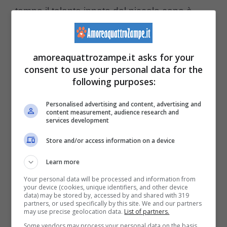
tempo il talento innato del piccolo cane è
emerso e ora
Obi Wan è essenziale nella
gestione del gregge.
amoreaquattrozampe.it asks for your
consent to use your personal data for the
Il merito della sua riuscita non è tutto da
following purposes:
attribuire alle sue
spiccate attitudini di
Personalised advertising and content, advertising and
content measurement, audience research and
comando
, ma anche dall’affiancamento e
services development
dall’addestramento impartito da diversi
Store and/or access information on a device
Kelpie Australiani
dei cani noti per le loro
Learn more
abilità nella conduzione del bestiame, il
Your personal data will be processed and information from
your device (cookies, unique identifiers, and other device
Chihuahua nonostante non sia solitamente
data) may be stored by, accessed by and shared with 319
partners, or used specifically by this site. We and our partners
solito svolgere queste mansioni ha
may use precise geolocation data.
List of partners.
dimostrato una sorprendente capacità di
Some vendors may process your personal data on the basis