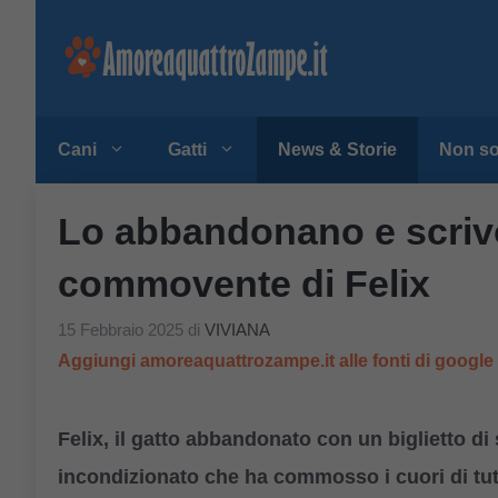
Vai
al
contenuto
Cani
Gatti
News & Storie
Non so
Lo abbandonano e scrivon
commovente di Felix
15 Febbraio 2025
di
VIVIANA
Aggiungi amoreaquattrozampe.it alle fonti di googl
Felix, il gatto abbandonato con un biglietto di
incondizionato che ha commosso i cuori di tut