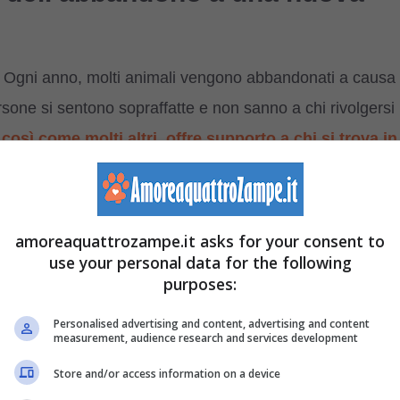
o. Ogni anno, molti animali vengono abbandonati a causa
ersone si sentono sopraffatte e non sanno a chi rivolgersi
così come molti altri, offre supporto a chi si trova in
e lasciati per strada, senza speranza.
amoreaquattrozampe.it asks for your consent to
use your personal data for the following
purposes:
Personalised advertising and content, advertising and content
measurement, audience research and services development
Store and/or access information on a device