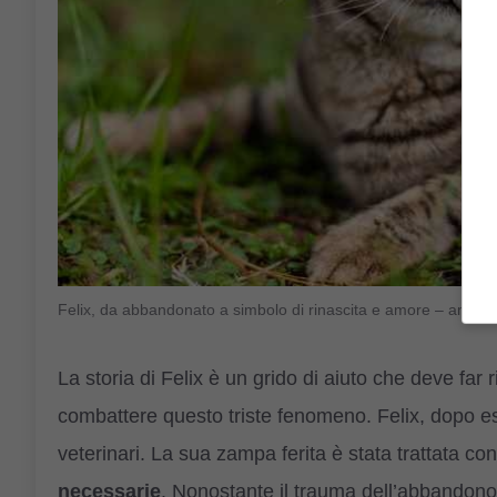
Felix, da abbandonato a simbolo di rinascita e amore – amore
La storia di Felix è un grido di aiuto che deve far ri
combattere questo triste fenomeno. Felix, dopo es
veterinari. La sua zampa ferita è stata trattata c
necessarie
. Nonostante il trauma dell’abbandono,