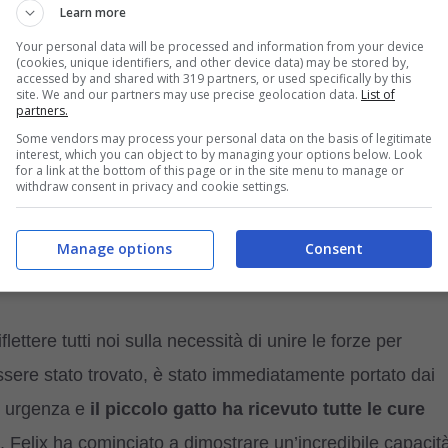
Learn more
Your personal data will be processed and information from your device
(cookies, unique identifiers, and other device data) may be stored by,
accessed by and shared with 319 partners, or used specifically by this
site. We and our partners may use precise geolocation data.
List of
partners.
Some vendors may process your personal data on the basis of legitimate
interest, which you can object to by managing your options below. Look
for a link at the bottom of this page or in the site menu to manage or
withdraw consent in privacy and cookie settings.
Manage options
Consent
aquattrozampe.it
flettere tutti noi sulla necessità di unire le forze per
sere stato trovato, è stato immediatamente portato dai
on urgenza e
il piccolo gatto ha ricevuto tutte le cure
 Felix ha cominciato a dimostrare un’incredibile capacit