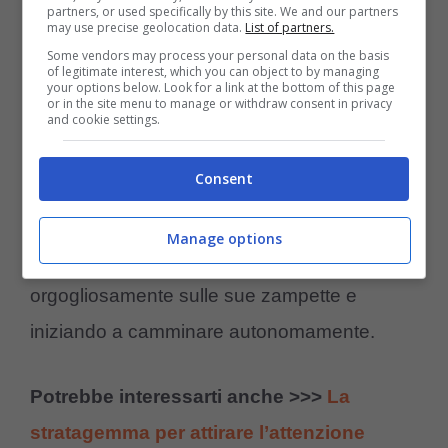
partners, or used specifically by this site. We and our partners
may use precise geolocation data.
List of partners.
Some vendors may process your personal data on the basis
of legitimate interest, which you can object to by managing
your options below. Look for a link at the bottom of this page
or in the site menu to manage or withdraw consent in privacy
La Pitbull – come si evince dal filmato – ha
and cookie settings.
seguito per mesi un lungo
percorso di
Consent
fisioterapia
, con esercizi mirati che hanno
permesso alla sua massa muscolare di
Manage options
svilupparsi riuscendo, in tal modo, a reggersi
orgogliosamente sulle sue zampette e
iniziando a camminare autonomamente.
Potrebbe interessarti anche >>>
La
stratagemma per attirare l’attenzione