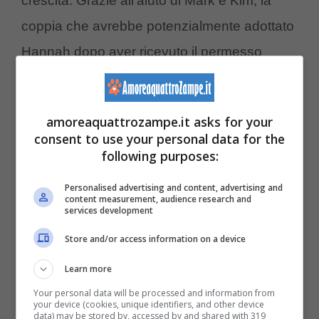
crescita. Grazie all’aiuto di Mark e Kim, la
coppia che avrebbe potenzialmente adottato
Hannah dopo aver ricevuto il permesso
dell’équipe medica, la paralisi inizialmente
evocata dagli stessi specialisti – e alla quale
amoreaquattrozampe.it asks for your
sembrava essere ormai destinata Hannah –
consent to use your personal data for the
venne infine smentita grazie a una costante
following purposes:
terapia.
Personalised advertising and content, advertising and
content measurement, audience research and
services development
Store and/or access information on a device
Learn more
Your personal data will be processed and information from
your device (cookies, unique identifiers, and other device
data) may be stored by, accessed by and shared with 319