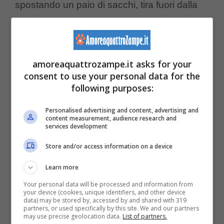
spostando un paio di sacchi, tira fuori dalla
confusione un gattino bagnato e sporco. Poi
il netturbino pensa che non sia l’unico e
infatti dopo una seconda e breve ricerca
amoreaquattrozampe.it asks for your
consent to use your personal data for the
trova un secondo gattino. Così ha messo i
following purposes:
gattini nel sedile del passeggero e in un
Personalised advertising and content, advertising and
secondo video, continua il racconto della
content measurement, audience research and
services development
vicenda. Racconta infatti di averne trovato un
Store and/or access information on a device
terzo. “
Ho messo giù il telefono e ho
ingranato la marcia
” – continua -. “
Ho
Learn more
svuotato tutta la spazzatura che c’era nel
Your personal data will be processed and information from
your device (cookies, unique identifiers, and other device
data) may be stored by, accessed by and shared with 319
retro del camion
“.
partners, or used specifically by this site. We and our partners
may use precise geolocation data.
List of partners.