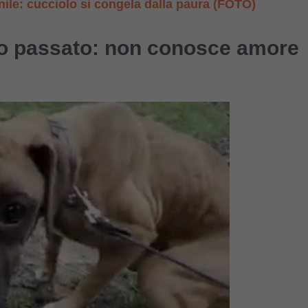
nile: cucciolo si congela dalla paura (FOTO)
suo passato: non conosce amore