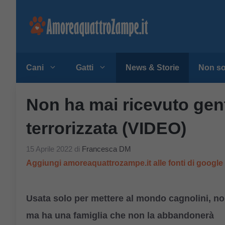
Vai
al
contenuto
Cani
Gatti
News & Storie
Non so
Non ha mai ricevuto gent
terrorizzata (VIDEO)
15 Aprile 2022
di
Francesca DM
Aggiungi amoreaquattrozampe.it alle fonti di googl
Usata solo per mettere al mondo cagnolini, no
ma ha una famiglia che non la abbandonerà