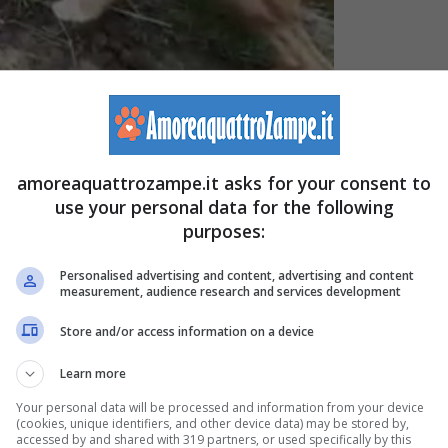
escue
sulla propria pagina Facebook.
amoreaquattrozampe.it asks for your consent to
use your personal data for the following
. La cagnolina è stata presa con l’unico scopo di
metter
purposes:
Personalised advertising and content, advertising and content
measurement, audience research and services development
di affetto.
Non conosce cosa sia l’amore
. La cucciola
Store and/or access information on a device
d ogni volta che qualcuno le si avvicina
non trattiene la
Learn more
Your personal data will be processed and information from your device
(cookies, unique identifiers, and other device data) may be stored by,
versi: cucciolo non smette di piangere (VIDEO)
accessed by and shared with 319 partners, or used specifically by this