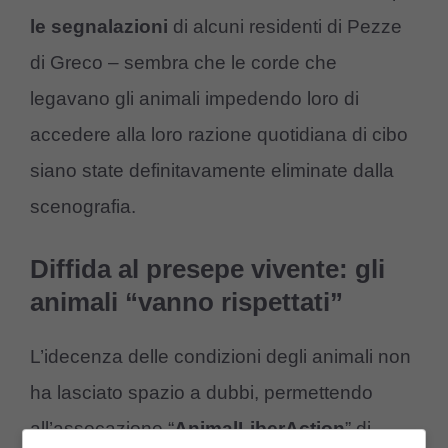
le segnalazioni
di alcuni residenti di Pezze
di Greco – sembra che le corde che
legavano gli animali impedendo loro di
accedere alla loro razione quotidiana di cibo
siano state definitavamente eliminate dalla
scenografia.
Diffida al presepe vivente: gli
animali “vanno rispettati”
L’idecenza delle condizioni degli animali non
ha lasciato spazio a dubbi, permettendo
all’assocazione “
AnimalLiberAction
” di