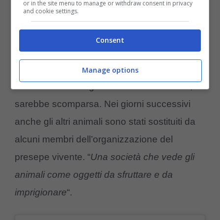
Amoreaquattrozampe.it)
or in the site menu to manage or withdraw consent in privacy
and cookie settings.
Uno degli asinelli, ad esempio, sarebbe stato
Consent
immortalato da alcuni visitatori con una
corda
che cingeva il suo naso. Quest’ultima,
Manage options
a ridosso delle segnalazioni e della diffida,
sarebbe scomparsa. Nei giorni successivi
anche gli altri animali sono stati sostituiti da
alcuni membri dell’organizzazione del
presepe vivente. “
Una società che vede gli
animali come oggetti da sfruttare e da
imprigionare
“.