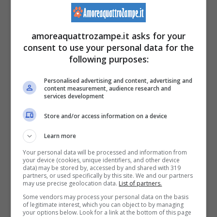
agire in tempi brevi per aiutare i quattro
zampe a liberarsi dalle condizioni di
amoreaquattrozampe.it asks for your
sfruttamento a cui erano stati sottoposti fino a
consent to use your personal data for the
following purposes:
quel momento.
Personalised advertising and content, advertising and
content measurement, audience research and
services development
Store and/or access information on a device
Learn more
Your personal data will be processed and information from
your device (cookies, unique identifiers, and other device
data) may be stored by, accessed by and shared with 319
partners, or used specifically by this site. We and our partners
may use precise geolocation data.
List of partners.
Some vendors may process your personal data on the basis
Gli animali del presepe (Instagram animaliberaction –
of legitimate interest, which you can object to by managing
your options below. Look for a link at the bottom of this page