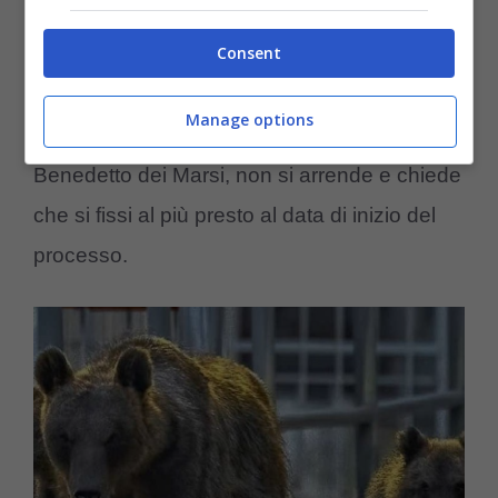
competenza per materia’. Ma la parte offesa,
Consent
costituita da enti pubblici quali il Parco
nazionale di Abruzzo, Lazione Molise, la
Manage options
Regione Abruzzo e il Comune di San
Benedetto dei Marsi, non si arrende e chiede
che si fissi al più presto al data di inizio del
processo.