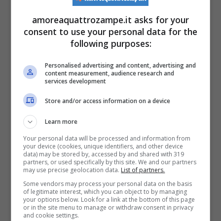
Se vuoi saperne di più, leggi un nostro
amoreaquattrozampe.it asks for your
approfondimento sul tema >>>
Perché in
consent to use your personal data for the
following purposes:
Trentino vengono uccisi tanti orsi?
Personalised advertising and content, advertising and
Processo contro l’indagato
content measurement, audience research and
services development
per l’uccisione dell’orsa
Store and/or access information on a device
Amarena: tutto rinviato
Learn more
La mattina del 23 dicembre 2024 però le
Your personal data will be processed and information from
your device (cookies, unique identifiers, and other device
data) may be stored by, accessed by and shared with 319
Associazioni che chiedono giustizia per la
partners, or used specifically by this site. We and our partners
may use precise geolocation data.
List of partners.
morte dell’orsa Amarena hanno ricevuto
Some vendors may process your personal data on the basis
un’amara sorpresa:
tutto il procedimento è
of legitimate interest, which you can object to by managing
your options below. Look for a link at the bottom of this page
or in the site menu to manage or withdraw consent in privacy
stato rinviato
a causa di una ‘eccezione di
and cookie settings.