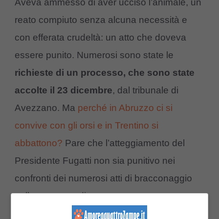
Aveva ammesso di aver ucciso l’animale, un
reato compiuto senza alcuna necessità e
con efferata crudeltà: un atto che doveva
essere punito. Numerosi sono state le
richieste di un processo, che sono state
accolte il 23 dicembre
, dal tribunale di
Avezzano. Ma
perché in Abruzzo ci si
convive con gli orsi e in Trentino si
abbattono?
Pare che l’atteggiamento del
Presidente Fugatti non sia punitivo nei
confronti dei numerosi atti di bracconaggio
nella sua zona di competenza.