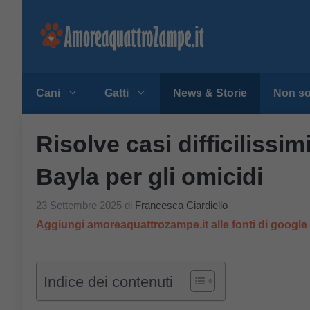
Vai
al
contenuto
Cani
Gatti
News & Storie
Non so
Risolve casi difficilissimi
Bayla per gli omicidi
23 Settembre 2025
di
Francesca Ciardiello
Aggiungi amoreaquattrozampe.it alle fonti di googl
Indice dei contenuti