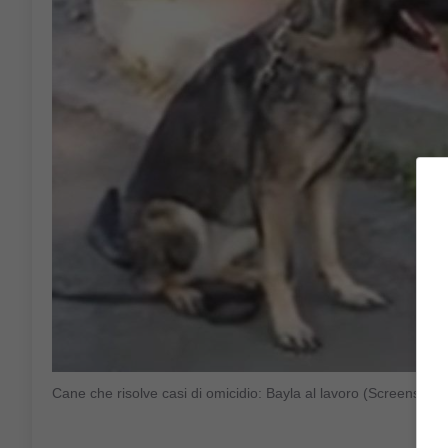
Cane che risolve casi di omicidio: Bayla al lavoro (Screensh