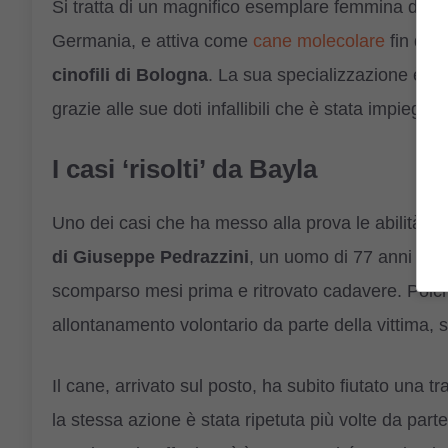
Si tratta di un magnifico esemplare femmina di r
Germania, e attiva come
cane molecolare
fin dal 
cinofili di Bologna
. La sua specializzazione è in
grazie alle sue doti infallibili che è stata impiegata
I casi ‘risolti’ da Bayla
Uno dei casi che ha messo alla prova le abilità di
di Giuseppe Pedrazzini
, un uomo di 77 anni sco
scomparso mesi prima e ritrovato cadavere. Poich
allontanamento volontario da parte della vittima, si
Il cane, arrivato sul posto, ha subito fiutato una t
la stessa azione è stata ripetuta più volte da part