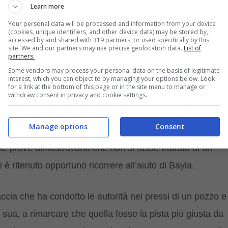
azza
Pastore tedesco
di sette anni e mezzo, nata in
Learn more
2020: da allora collabora con il
Nucleo Carabinieri
Your personal data will be processed and information from your device
(cookies, unique identifiers, and other device data) may be stored by,
ricerca di tracce di sangue e cadaveri
, ed è proprio
accessed by and shared with 319 partners, or used specifically by this
site. We and our partners may use precise geolocation data.
List of
 in diverse indagini, saltate alla cronaca negli ultimi anni.
partners.
Some vendors may process your personal data on the basis of legitimate
interest, which you can object to by managing your options below. Look
for a link at the bottom of this page or in the site menu to manage or
withdraw consent in privacy and cookie settings.
 Bayla è quello relativo al 2022, che riguardava
la morte
Manage options
Consent
mparso a Toano, in provincia di Reggio Emilia,
é prove dimostravano che non si fosse trattato di un
 è ritenuto opportuno ricorrere all’aiuto di Bayla.
raccia che ha condotto le autorità nei pressi di un pozzo e
e sua, a rimarcare che quella fosse la pista più giusta da