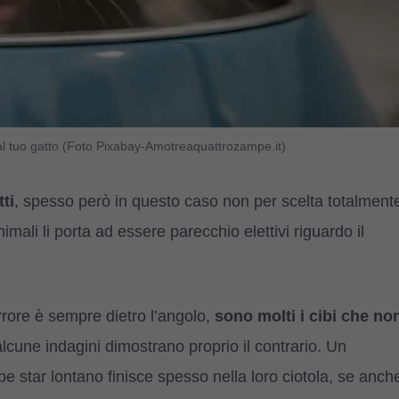
l tuo gatto (Foto Pixabay-Amotreaquattrozampe.it)
tti
, spesso però in questo caso non per scelta totalment
nimali li porta ad essere parecchio elettivi riguardo il
errore è sempre dietro l’angolo,
sono molti i cibi che no
cune indagini dimostrano proprio il contrario. Un
e star lontano finisce spesso nella loro ciotola, se anch