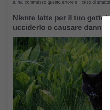
tu hai commesso questo errore è il caso di smette
Niente latte per il tuo gatto
ucciderlo o causare danni g