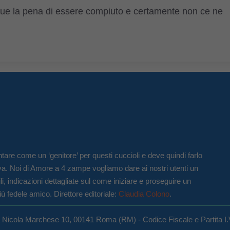
unque la pena di essere compiuto e certamente non ce ne
tare come un ‘genitore’ per questi cuccioli e deve quindi farlo
va. Noi di Amore a 4 zampe vogliamo dare ai nostri utenti un
li, indicazioni dettagliate sul come iniziare e proseguire un
iù fedele amico. Direttore editoriale:
Claudia Colono
.
a Nicola Marchese 10, 00141 Roma (RM) - Codice Fiscale e Partita I