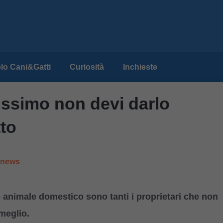
lo Cani&Gatti
Curiosità
Inchieste
issimo non devi darlo
to
e news
o animale domestico sono tanti i proprietari che non
meglio.