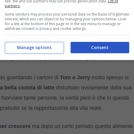
site. We and our partners may use precise geolocation data.
List of
partners.
Some vendors may process your personal data on the basis of legitimate
interest, which you can object to by managing your options below. Look
for a link at the bottom of this page or in the site menu to manage or
withdraw consent in privacy and cookie settings.
Manage options
Consent
l tuo gatto (Foto Pixabay-Amotreaquattrozampe.it)
ando guardando i cartoni di
Tom e Jerry
molto spesso si
 bella ciotola di latte
disturbato ovviamente dalla sua
fuorviare tante persone, la verità però è che in questa
prattutto se la rapportassimo alla vita reale.
per crescere
ma dopo un certo periodo questo alimento