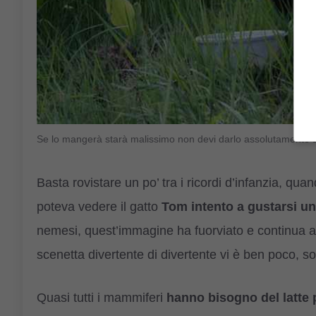
Se lo mangerà starà malissimo non devi darlo assolutamente a
Basta rovistare un po’ tra i ricordi d’infanzia, qu
poteva vedere il gatto
Tom intento a gustarsi una
nemesi, quest’immagine ha fuorviato e continua a 
scenetta divertente di divertente vi è ben poco, so
Quasi tutti i mammiferi
hanno bisogno del latte 