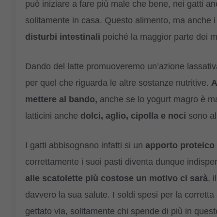
può iniziare a fare più male che bene, nei gatti anc
solitamente in casa. Questo alimento, ma anche i
disturbi intestinali
poiché la maggior parte dei mic
Dando del latte promuoveremo un’azione lassativa
per quel che riguarda le altre sostanze nutritive.
A
mettere al bando,
anche se lo yogurt magro è magg
latticini anche
dolci, aglio, cipolla e noci
sono ali
I gatti abbisognano infatti si un
apporto proteico
correttamente i suoi pasti diventa dunque indispe
alle scatolette più costose un motivo ci sarà
, 
davvero la sua salute. I soldi spesi per la corre
gettato via, solitamente chi spende di più in que