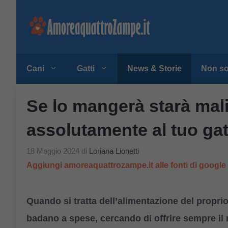
Vai
al
contenuto
Cani
Gatti
News & Storie
Non so
Se lo mangerà starà mal
assolutamente al tuo gat
18 Maggio 2024
di
Loriana Lionetti
Aggiungi amoreaquattrozampe.it alle fonti di googl
Quando si tratta dell’alimentazione del propri
badano a spese, cercando di offrire sempre il 