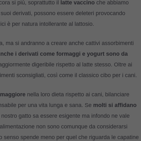
ora si più, soprattutto il
latte vaccino
che abbiamo
 suoi derivati, possono essere deleteri provocando
i è per natura intollerante al lattosio.
, ma si andranno a creare anche cattivi assorbimenti
nche i derivati come formaggi e yogurt sono da
iormente digeribile rispetto al latte stesso. Oltre ai
menti sconsigliati, così come il classico cibo per i cani.
 maggiore
nella loro dieta rispetto ai cani, bilanciare
nsabile per una vita lunga e sana. Se
molti si affidano
il nostro gatto sa essere esigente ma infondo ne vale
tta alimentazione non sono comunque da considerarsi
sto senso spende meno per quel che riguarda le capatine