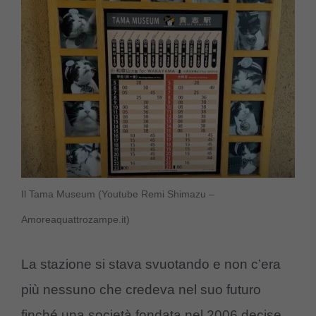
Il Tama Museum (Youtube Remi Shimazu –
Amoreaquattrozampe.it)
La stazione si stava svuotando e non c’era
più nessuno che credeva nel suo futuro
finché una società fondata nel 2006 decise