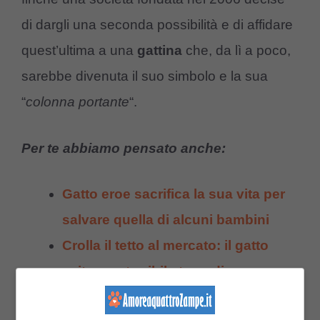
di dargli una seconda possibilità e di affidare
quest’ultima a una
gattina
che, da lì a poco,
sarebbe divenuta il suo simbolo e la sua
“
colonna portante
“.
Per te abbiamo pensato anche:
Gatto eroe sacrifica la sua vita per
salvare quella di alcuni bambini
Crolla il tetto al mercato: il gatto
evita una terribile tragedia
Quando la “
Wakayama Electric Railway
”