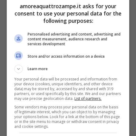
amoreaquattrozampe.it asks for your
affidò il “
controllo
” della stazione alla gattina
consent to use your personal data for the
following purposes:
quest’ultima diede inizio a una nuova epoca
per quel luogo, trasformando ogni sosta dei
Personalised advertising and content, advertising and
content measurement, audience research and
passeggeri in un’esperienza unica. Con il
services development
passare del tempo il legame tra gli abitanti
Store and/or access information on a device
del posto, i viaggiatori e Tama andò a
Learn more
intensificarsi, divenendo un luogo magico per
Your personal data will be processed and information from
your device (cookies, unique identifiers, and other device
tutti.
data) may be stored by, accessed by and shared with 319
partners, or used specifically by this site. We and our partners
may use precise geolocation data.
List of partners.
La storia del gatto Tama e
Some vendors may process your personal data on the basis
of legitimate interest, which you can object to by managing
l’inaugurazione della stazione
your options below. Look for a link at the bottom of this page
or in the site menu to manage or withdraw consent in privacy
ferroviaria dei gatti
and cookie settings.