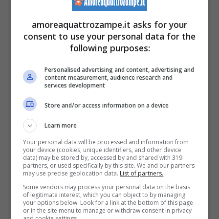
amoreaquattrozampe.it asks for your
consent to use your personal data for the
following purposes:
Personalised advertising and content, advertising and
content measurement, audience research and
services development
Store and/or access information on a device
Il commovente incontro tra il soldato e il suo Dalmata
Learn more
(Screenshot video YouTube – Warriors Ukrainian –
Your personal data will be processed and information from
your device (cookies, unique identifiers, and other device
amoreaquattrozampe.it)
data) may be stored by, accessed by and shared with 319
partners, or used specifically by this site. We and our partners
may use precise geolocation data.
List of partners.
Some vendors may process your personal data on the basis
of legitimate interest, which you can object to by managing
your options below. Look for a link at the bottom of this page
or in the site menu to manage or withdraw consent in privacy
I cani di
razza Dalmata
si
and cookie settings.