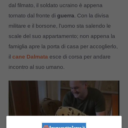
dal filmato, il soldato ucraino è appena
tornato dal fronte di
guerra
. Con la divisa
militare e il borsone, l’uomo sta salendo le
scale del suo appartamento; non appena la
famiglia apre la porta di casa per accoglierlo,
il
cane Dalmata
esce di corsa per andare
incontro al suo umano.