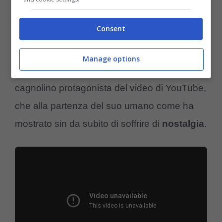
contraddistinguono per una costante ricerca
Consent
d’affetto da parte della loro famiglia, alla
quale si sentono molto legati. Questa
Manage options
caratteristica contraddistingue bene il
cagnolino protagonista del video di YouTube,
che alla partenza del suo umano come ha
mostrato sin da subito di soffrire di
nostalgia
.