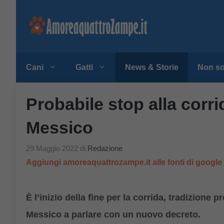
Vai
al
contenuto
Cani
Gatti
News & Storie
Non so
Probabile stop alla corrid
Messico
29 Maggio 2022
di
Redazione
Aggiungi amoreaquattrozampe.it alle fonti di googl
È l’inizio della fine per la corrida, tradizione p
Messico a parlare con un nuovo decreto.