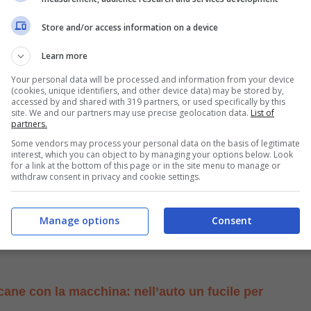
Store and/or access information on a device
mente la propria opinione nei riguardi di questa
Learn more
in quattro stati del Messico, e che con tutta probabilità,
Your personal data will be processed and information from your device
(cookies, unique identifiers, and other device data) may be stored by,
sempre più unanime opinione popolare, la Corrida
accessed by and shared with 319 partners, or used specifically by this
site. We and our partners may use precise geolocation data.
List of
partners.
Some vendors may process your personal data on the basis of legitimate
interest, which you can object to by managing your options below. Look
ente e in cattivo stato viene salvato dall’inferno
for a link at the bottom of this page or in the site menu to manage or
withdraw consent in privacy and cookie settings.
revedeva la
sospensione
degli eventi pubblici, a causa
Manage options
Consent
 li conduce alla
morte
, o nella migliore delle ipotesi a
 cane con la macchina: nell’auto un fucile per