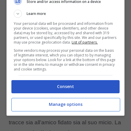
Padrone abbandona il gatto
Store and/or access information on a device
per non pagare il
Learn more
veterinario: un inatteso lieto
Your personal data will be processed and information from
your device (cookies, unique identifiers, and other device
fine
data) may be stored by, accessed by and shared with 319
partners, or used specifically by this site. We and our partners
may use precise geolocation data.
List of partners.
Dopo essere stato mandato via da casa dai
Some vendors may process your personal data on the basis
of legitimate interest, which you can object to by managing
genitori, il padrone di Chance si è impegnato
your options below. Look for a link at the bottom of this page
or in the site menu to manage or withdraw consent in privacy
and cookie settings.
a trovare una nuova sistemazione per sé e
avrebbe dovuto portare con sé anche il suo
Consent
‘amato’ gatto: ma a quanto pare, dopo sei
mesi, ha adottato
la tecnica del ghosting
,
Manage options
facendo perdere completamente le sue
tracce sia all’amico fidato sia al suo micio. La