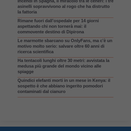
Incendi in Spagna, il miracolo tra le ceneri: i tre
asinelli sopravvivono al rogo che ha distrutto
la fattoria
Rimane fuori dall’ospedale per 14 giorni
aspettando chi non tornerà mai: il
commovente destino di Dipirona
Le marmotte sbarcano su OnlyFans, ma c’è un
motivo molto serio: salvare oltre 60 anni di
ricerca scientifica
Ha tentacoli lunghi oltre 30 metri: avvistata la
medusa più grande del mondo vicino alle
spiagge
Quindici elefanti morti in un mese in Kenya: il
sospetto è che abbiano ingerito pomodori
contaminati dal cianuro