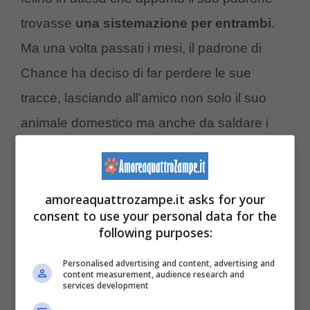
trovasse
una sistemazione per entrambi
.
Ma una volta passati i mesi, il padrone di
Chance ha deciso di far perdere le sue
tracce, lasciando all’amico non solo il suo
animale domestico ma anche da saldare i
conti dal veterinario.
Se vuoi saperne di più, leggi il nostro
amoreaquattrozampe.it asks for your
consent to use your personal data for the
approfondimento sul tema >>>
Piccolo
following purposes:
gatto abbandonato perché malato: il
Personalised advertising and content, advertising and
calvario del micio senza nome
content measurement, audience research and
services development