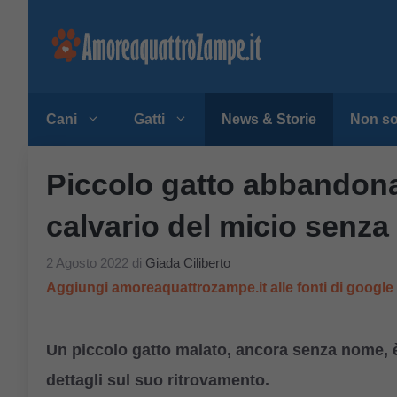
Vai
al
contenuto
Cani
Gatti
News & Storie
Non so
Piccolo gatto abbandona
calvario del micio senz
2 Agosto 2022
di
Giada Ciliberto
Aggiungi amoreaquattrozampe.it alle fonti di googl
Un piccolo gatto malato, ancora senza nome, è
dettagli sul suo ritrovamento.