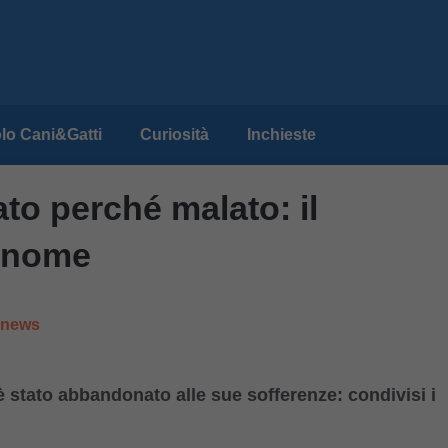
lo Cani&Gatti
Curiosità
Inchieste
to perché malato: il
a nome
e news
 stato abbandonato alle sue sofferenze: condivisi i