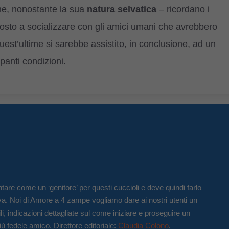
ine, nonostante la sua
natura selvatica
– ricordano i
posto a socializzare con gli amici umani che avrebbero
est’ultime si sarebbe assistito, in conclusione, ad un
panti condizioni.
tare come un ‘genitore’ per questi cuccioli e deve quindi farlo
va. Noi di Amore a 4 zampe vogliamo dare ai nostri utenti un
li, indicazioni dettagliate sul come iniziare e proseguire un
iù fedele amico. Direttore editoriale:
Claudia Colono
.