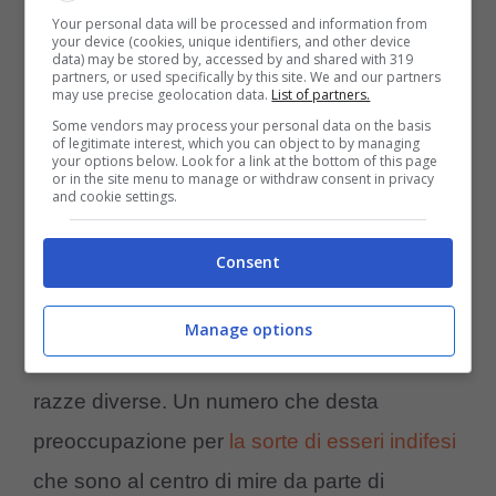
Per fortuna però, la loro furbizia non è
Your personal data will be processed and information from
sfuggita alla Guardia di Finanza che ha
your device (cookies, unique identifiers, and other device
data) may be stored by, accessed by and shared with 319
partners, or used specifically by this site. We and our partners
individuato prontamente i responsabili.
may use precise geolocation data.
List of partners.
Questo è solo l’ennesimo di tanti altri casi
Some vendors may process your personal data on the basis
of legitimate interest, which you can object to by managing
che continuano a verificarsi, nonostante gli
your options below. Look for a link at the bottom of this page
or in the site menu to manage or withdraw consent in privacy
and cookie settings.
arresti e i ripetuti appelli a non maltrattare gli
animali, con ogni mezzo di informazione
Consent
possibile. Infatti, le fiamme gialle di Gorizia,
solo nel 2020, si sono occupati del
Manage options
sequestro di 200 cuccioli
appartenenti a 25
razze diverse. Un numero che desta
preoccupazione per
la sorte di esseri indifesi
che sono al centro di mire da parte di