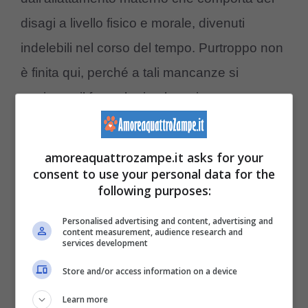
disagi a livello fisico e morale, divenuti
indelebili nel corso del tempo. Purtroppo non
è finita qui, perché a tali mancanze si
aggiunge il fatto che i pelosetti non sono
vaccinati e sono sprovvisti di microchip, un
bel problema per non identificarli e far “filare
amoreaquattrozampe.it asks for your
tutto liscio”.
consent to use your personal data for the
following purposes:
Potrebbe interessarti anche:
Scoperto
Personalised advertising and content, advertising and
content measurement, audience research and
traffico di cuccioli di cane di razza: il destino
services development
dei sopravvissuti
Store and/or access information on a device
Learn more