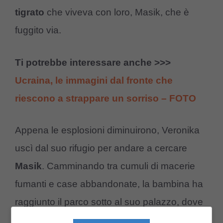
tigrato
che viveva con loro, Masik, che è
fuggito via.
Ti potrebbe interessare anche >>>
Ucraina, le immagini dal fronte che
riescono a strappare un sorriso – FOTO
Appena le esplosioni diminuirono, Veronika
uscì dal suo rifugio per andare a cercare
Masik
. Camminando tra cumuli di macerie
fumanti e case abbandonate, la bambina ha
raggiunto il parco sotto al suo palazzo, dove
fino a pochi giorni prima era solita giocare