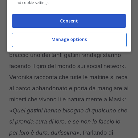
nostra
».
and cookie settings.
Consent
Le immagini che la ritraggono mentre,
indicando il suo appartamento al
nono
Manage options
piano
del palazzo bombardato, tiene in
braccio uno dei tanti gattini randagi stanno
facendo il giro del mondo sui social network.
Veronika racconta che tutte le mattine si reca
al parco abbandonato e porta da mangiare ai
micetti che vivono lì e naturalmente a Masik:
«
Quei gattini hanno bisogno di qualcuno che
si prenda cura di loro, e se non lo faccio io
per loro è dura, durissima
». Parlando di