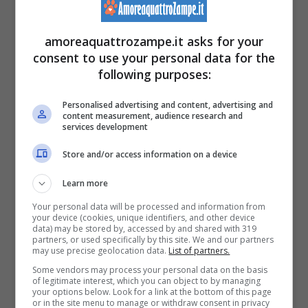
insieme ai suoi amici. Qui la piccola ha
amoreaquattrozampe.it asks for your
trovato il gattino e gli ha dato da
mangiare
.
consent to use your personal data for the
following purposes:
Masik, però, non ha voluto seguire la sua
Personalised advertising and content, advertising and
padroncina ed è rimasto insieme agli altri
content measurement, audience research and
services development
gatti randagi. In un’intervista condivisa su
Store and/or access information on a device
Twitter
(sulla pagina ufficiale
@Reuters
),
Learn more
Veronika racconta: «
Volevo dargli da
Your personal data will be processed and information from
mangiare, quando l’ho visto era insieme a
your device (cookies, unique identifiers, and other device
data) may be stored by, accessed by and shared with 319
tutti gli altri intorno. Non voleva più tornare a
partners, or used specifically by this site. We and our partners
may use precise geolocation data.
List of partners.
casa, forse perché terrorizzato dai
Some vendors may process your personal data on the basis
of legitimate interest, which you can object to by managing
bombardamenti
e dall’esplosione in casa
your options below. Look for a link at the bottom of this page
or in the site menu to manage or withdraw consent in privacy