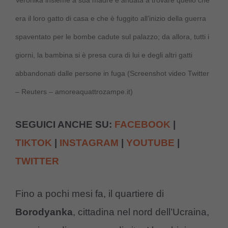
Veronika insieme a sua madre è andata a trovare quello che
era il loro gatto di casa e che è fuggito all’inizio della guerra
spaventato per le bombe cadute sul palazzo; da allora, tutti i
giorni, la bambina si è presa cura di lui e degli altri gatti
abbandonati dalle persone in fuga (Screenshot video Twitter
– Reuters – amoreaquattrozampe.it)
SEGUICI ANCHE SU:
FACEBOOK
|
TIKTOK
|
INSTAGRAM
|
YOUTUBE
|
TWITTER
Fino a pochi mesi fa, il quartiere di
Borodyanka
, cittadina nel nord dell’Ucraina,