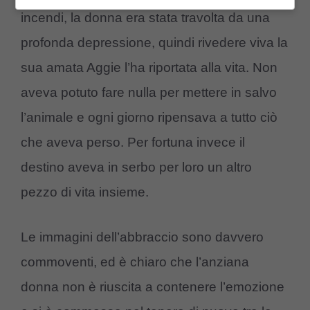
incendi, la donna era stata travolta da una
profonda depressione, quindi rivedere viva la
sua amata Aggie l’ha riportata alla vita. Non
aveva potuto fare nulla per mettere in salvo
l’animale e ogni giorno ripensava a tutto ciò
che aveva perso. Per fortuna invece il
destino aveva in serbo per loro un altro
pezzo di vita insieme.
Le immagini dell’abbraccio sono davvero
commoventi, ed è chiaro che l’anziana
donna non è riuscita a contenere l’emozione