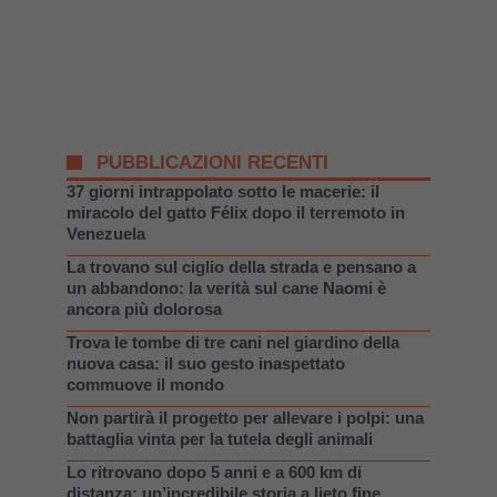
PUBBLICAZIONI RECENTI
37 giorni intrappolato sotto le macerie: il
miracolo del gatto Félix dopo il terremoto in
Venezuela
La trovano sul ciglio della strada e pensano a
un abbandono: la verità sul cane Naomi è
ancora più dolorosa
Trova le tombe di tre cani nel giardino della
nuova casa: il suo gesto inaspettato
commuove il mondo
Non partirà il progetto per allevare i polpi: una
battaglia vinta per la tutela degli animali
Lo ritrovano dopo 5 anni e a 600 km di
distanza: un’incredibile storia a lieto fine