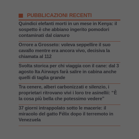
PUBBLICAZIONI RECENTI
Quindici elefanti morti in un mese in Kenya: il
sospetto è che abbiano ingerito pomodori
contaminati dal cianuro
Orrore a Grosseto: voleva seppellire il suo
cavallo mentre era ancora vivo, decisiva la
chiamata al 112
Svolta storica per chi viaggia con il cane: dal 3
agosto Ita Airways farà salire in cabina anche
quelli di taglia grande
Tra cenere, alberi carbonizzati e silenzio, i
proprietari ritrovano vivi i loro tre asinellii: “È
la cosa più bella che potessimo vedere”
37 giorni intrappolato sotto le macerie: il
miracolo del gatto Félix dopo il terremoto in
Venezuela