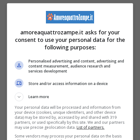
attesa, è lui ad occuparsene. Nella vita Mert
gestisce un’
azienda di consulenza
ed offre
servizi sanitari ma, il suo tempo libero, è
amoreaquattrozampe.it asks for your
consent to use your personal data for the
interamente dedicato agli animali. L’uomo ha
following purposes:
infatti deciso di trasferirsi in periferia e di
Personalised advertising and content, advertising and
rendere la sua casa un vero e proprio rifugio
content measurement, audience research and
services development
per gli animali bisognosi. Li ha salvati dai
Store and/or access information on a device
boschi e dalle zone rurali dove è più difficile
sopravvivere.
Learn more
Your personal data will be processed and information from
your device (cookies, unique identifiers, and other device
LEGGI ANCHE >>>
Un gatto e un maialino
data) may be stored by, accessed by and shared with 319
partners, or used specifically by this site. We and our partners
may use precise geolocation data.
List of partners.
migliori amici grazie alla fattoria “casalinga”
Some vendors may process your personal data on the basis