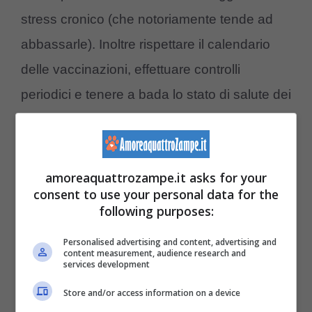
stress cronico (che notoriamente tende ad
abbassarle). Inoltre rispettare il calendario
delle vaccinazioni, effettuare controlli
periodici e tenere a bada lo stato di salute dei
nostri Pet è sicuramente il modo giusto per
non rischiare alcuna zoonosi.
amoreaquattrozampe.it asks for your
Se vuoi saperne di più, leggi il nostro
consent to use your personal data for the
following purposes:
approfondimento sul tema>>>
Gli animali
domestici migliorano la nostra salute
Personalised advertising and content, advertising and
content measurement, audience research and
mentale, lo studio lo rivela
services development
Store and/or access information on a device
Gli animali domestici fanno