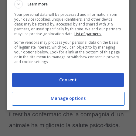
Learn more
bene alla salute: i dati delle
Your personal data will be processed and information from
ultime ricerche
your device (cookies, unique identifiers, and other device
data) may be stored by, accessed by and shared with 319
partners, or used specifically by this site. We and our partners
may use precise geolocation data.
List of partners.
Come già affermato in precedenza, ci sono
Some vendors may process your personal data on the basis
of legitimate interest, which you can object to by managing
dati scientifici forniti dalla
Aisa-Federchimica
your options below. Look for a link at the bottom of this page
or in the site menu to manage or withdraw consent in privacy
(Associazione nazionale Imprese Salute
and cookie settings.
Animale)
che supportano le ricerche sul
Consent
rapporto tra animale domestico e salute del
padrone. Il 60% degli italiani ne possiede
Manage options
uno e ben l’88% dei soggetti cui è stato fatto
il test ha confermato che la compagnia di un
animale ha migliorato la salute psico-fisica.