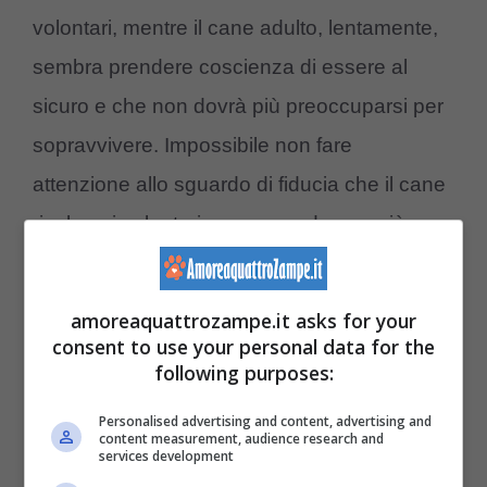
volontari, mentre il cane adulto, lentamente,
sembra prendere coscienza di essere al
sicuro e che non dovrà più preoccuparsi per
sopravvivere. Impossibile non fare
attenzione allo sguardo di fiducia che il cane
rivolge ai volontari, uno sguardo non più
diffidente, ma quasi di gratitudine.
amoreaquattrozampe.it asks for your
Dopo essere stati rifocillati e toelettati, il
consent to use your personal data for the
cucciolo chiamato Speedy e il cane adulto
following purposes:
Sylvester, hanno subito cambiato
Personalised advertising and content, advertising and
content measurement, audience research and
comportamento. Speedy più spavaldo,
services development