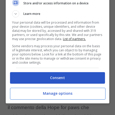
scodinzolante, allegro e socievole, pronto
Store and/or access information on a device
alle novità, mentre solo dopo qualche giorno,
Learn more
Sylvester ha mostrato il suo bel carattere
Your personal data will be processed and information from
your device (cookies, unique identifiers, and other device
affettuoso.
data) may be stored by, accessed by and shared with 319
partners, or used specifically by this site. We and our partners
may use precise geolocation data.
List of partners.
Due piccole creature che sono state salvate
Some vendors may process your personal data on the basis
of legitimate interest, which you can object to by managing
a ridosso di Natale e che grazie ai volontari
your options below. Look for a link at the bottom of this page
or in the site menu to manage or withdraw consent in privacy
and cookie settings.
hanno potuto passare le feste al caldo,
circondati dall’affetto e dalle attenzioni
Consent
meritate.
Manage options
Immagini commuoventi, considerando anche
il commento della Hope for paws che