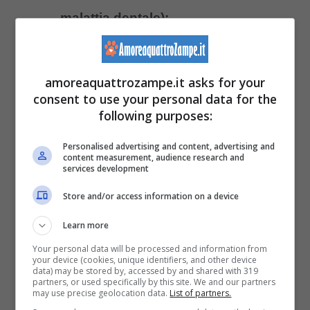
malattia dentale);
calore emanato dalle articolazioni;
diminuzione del movimento;
amoreaquattrozampe.it asks for your
dolori articolari;
consent to use your personal data for the
following purposes:
articolazioni gonfie e calde, a causa
dell’accumulo di liquido e
Personalised advertising and content, advertising and
content measurement, audience research and
dell’aumento del flusso sanguigno
services development
nell’articolazione;
Store and/or access information on a device
zoppia nel coniglio.
Learn more
Your personal data will be processed and information from
your device (cookies, unique identifiers, and other device
SEGUICI ANCHE SU:
FACEBOOK
|
data) may be stored by, accessed by and shared with 319
partners, or used specifically by this site. We and our partners
TIKTOK
|
INSTAGRAM
|
YOUTUBE
|
may use precise geolocation data.
List of partners.