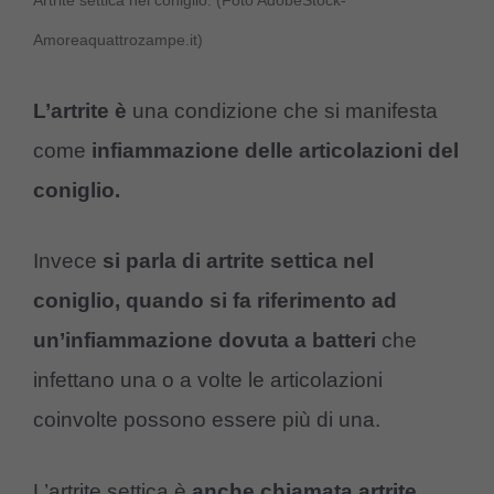
Artrite settica nel coniglio. (Foto AdobeStock-
Amoreaquattrozampe.it)
L’artrite è
una condizione che si manifesta
come
infiammazione delle articolazioni del
coniglio.
Invece
si parla di artrite settica nel
coniglio, quando
si fa riferimento ad
un’infiammazione dovuta a batteri
che
infettano una o a volte le articolazioni
coinvolte possono essere più di una.
L’artrite settica è
anche chiamata artrite