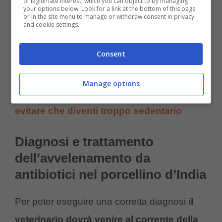
of legitimate interest, which you can object to by managing
eseguita sull’uomo) sull’animale sarà
your options below. Look for a link at the bottom of this page
or in the site menu to manage or withdraw consent in privacy
possibile individuare la causa o le cause
and cookie settings.
della sua morte.
Consent
Potrebbe interessarti anche:
Il porcellino
Manage options
d’India non si muove abbastanza: come
evitare che diventi troppo sedentario
Diagnosi e trattamento
dell’avvelenamento da
antibiotici nel porcellino d’India
Per poter eseguire una corretta diagnosi
il
veterinario dovrà venire al corrente della