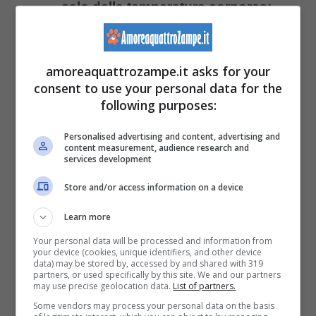
calo della temperatura corporea;
aritmia, brachicardia o tachicardia;
morte improvvisa nel porcellino
amoreaquattrozampe.it asks for your
d’India.
consent to use your personal data for the
following purposes:
Tuttavia,
questi sintomi
di malessere,
Personalised advertising and content, advertising and
content measurement, audience research and
appena citati,
possono
anche essere
services development
totalmente assenti
e portare alla morte
Store and/or access information on a device
l’animale.
Learn more
Your personal data will be processed and information from
In questi casi, solo successivamente alla
your device (cookies, unique identifiers, and other device
data) may be stored by, accessed by and shared with 319
morte, tramite la
necropsia
(ovvero
partners, or used specifically by this site. We and our partners
may use precise geolocation data.
List of partners.
l’equivalente dell’autopsia che viene
Some vendors may process your personal data on the basis