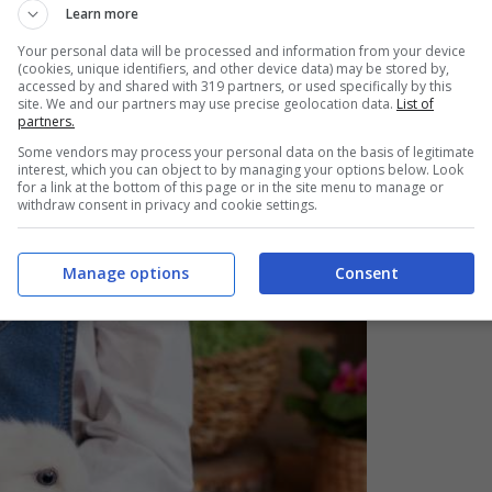
Learn more
Your personal data will be processed and information from your device
 non mangia fieno? I motivi e cosa fare
(cookies, unique identifiers, and other device data) may be stored by,
accessed by and shared with 319 partners, or used specifically by this
site. We and our partners may use precise geolocation data.
List of
partners.
ggi
Some vendors may process your personal data on the basis of legitimate
interest, which you can object to by managing your options below. Look
for a link at the bottom of this page or in the site menu to manage or
lio
è portare quest’ultimo in un luogo familiare, un
withdraw consent in privacy and cookie settings.
ebbe opportuno procurargli un nascondiglio, in modo tale
curo nascondendosi.
Manage options
Consent