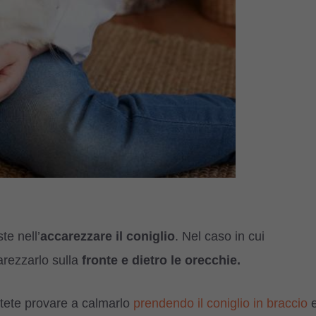
te nell’
accarezzare il coniglio
. Nel caso in cui
arezzarlo sulla
fronte e dietro le orecchie.
otete provare a calmarlo
prendendo il coniglio in braccio