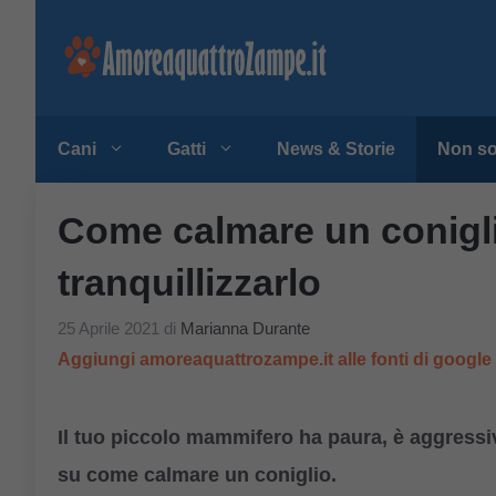
Vai
al
contenuto
Cani
Gatti
News & Storie
Non so
Come calmare un conigli
tranquillizzarlo
25 Aprile 2021
di
Marianna Durante
Aggiungi amoreaquattrozampe.it alle fonti di googl
Il tuo piccolo mammifero ha paura, è aggress
su come calmare un coniglio.