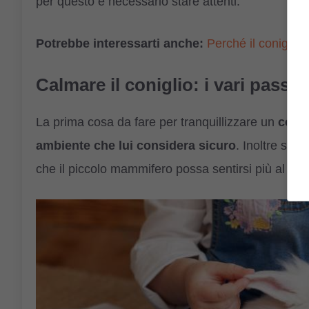
per questo è necessario stare attenti.
Potrebbe interessarti anche:
Perché il coniglio
Calmare il coniglio: i vari passa
La prima cosa da fare per tranquillizzare un
conig
ambiente che lui considera sicuro
. Inoltre sar
che il piccolo mammifero possa sentirsi più al si