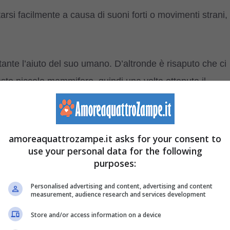
arsi facilmente a causa di suoni forti o movimenti strani,
nte l’aiuto del suo umano. D’altronde è risaputo che ci
esto piccolo mammifero, quindi una volta ottenuta il
e del suo umano.
?
Se notate il vostro piccolo roditore che batte le zampe
amoreaquattrozampe.it asks for your consent to
tura rigida e attenta significa che ha paura e ha bisogno
use your personal data for the following
purposes:
Personalised advertising and content, advertising and content
measurement, audience research and services development
ebbe avere anche un infarto quindi sarebbe opportuno
oniglio spaventato potrebbe anche diventare aggressivo,
Store and/or access information on a device