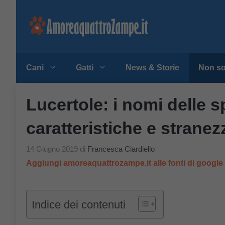
Vai
al
contenuto
Cani
Gatti
News & Storie
Non so
Lucertole: i nomi delle 
caratteristiche e stranez
14 Giugno 2019
di
Francesca Ciardiello
Aggiungi amoreaquattrozampe.it alle fonti di googl
Indice dei contenuti