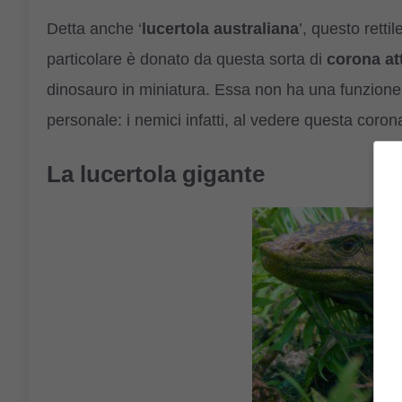
Detta anche ‘
lucertola australiana
’, questo rett
particolare è donato da questa sorta di
corona att
dinosauro in miniatura. Essa non ha una funzione
personale: i nemici infatti, al vedere questa corona
La lucertola gigante