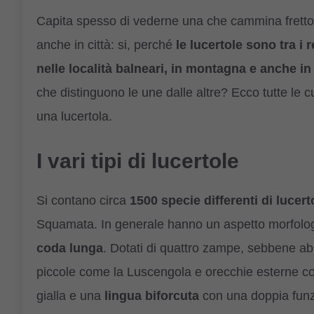
Capita spesso di vederne una che cammina fretto
anche in città: si, perché
le lucertole sono tra i r
nelle località balneari, in montagna e anche in
che distinguono le une dalle altre? Ecco tutte le cu
una lucertola.
I vari tipi di lucertole
Si contano circa
1500 specie differenti di lucert
Squamata. In generale hanno un aspetto morfol
coda lunga
. Dotati di quattro zampe, sebbene a
piccole come la Luscengola e orecchie esterne co
gialla e una
lingua biforcuta
con una doppia funzi