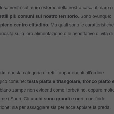
losamente sul muro esterno della nostra casa al mare o
ettili più comuni sul nostro territorio
. Sono ovunque:
 pieno centro cittadino
. Ma quali sono le caratteristiche
riosità sulla loro alimentazione e le aspettative di vita di
ole
: questa categoria di rettili appartenenti all’ordine
ogico comune:
testa piatta e triangolare, tronco piatto 
bbiano zampe non evidenti come l’orbettino, oppure molt
me i Sauri. Gli
occhi sono grandi e neri
, con l’iride
one: sia per assaggiare sia per accalappiare la preda.