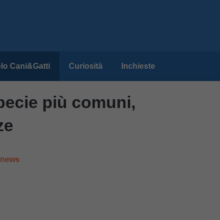
lo Cani&Gatti
Curiosità
Inchieste
specie più comuni,
ze
e news