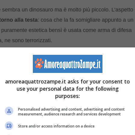
ile sembra un dinosauro ma è molto più piccolo. L’aspetto
orno alla testa
: cosa che la fa somigliare appunto a un
 puramente estetica bensì è usata come arma di difesa
, ne sono terrorizzati.
amoreaquattrozampe.it asks for your consent to
use your personal data for the following
purposes:
Personalised advertising and content, advertising and content
measurement, audience research and services development
Store and/or access information on a device