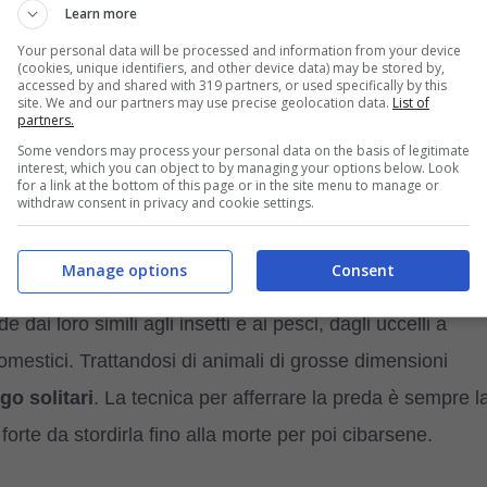
Learn more
ante
Your personal data will be processed and information from your device
(cookies, unique identifiers, and other device data) may be stored by,
accessed by and shared with 319 partners, or used specifically by this
de dell’Australia. Sarà piuttosto difficile individuarne un
site. We and our partners may use precise geolocation data.
List of
partners.
io
, tendono a non farsi vedere in giro, anche perché viv
Some vendors may process your personal data on the basis of legitimate
interest, which you can object to by managing your options below. Look
 suo corpo è disegnato da una sorta di reticolato nero e u
for a link at the bottom of this page or in the site menu to manage or
withdraw consent in privacy and cookie settings.
nghezza
, e come peso
può superare i 20 kg
. Meglio
rso ha potuto raccontarlo: più che per la quantità di
Manage options
Consent
i a fare danni. Sono naturalmente
carnivori e abili
 dai loro simili agli insetti e ai pesci, dagli uccelli a
 domestici. Trattandosi di animali di grosse dimensioni
go solitari
. La tecnica per afferrare la preda è sempre l
 forte da stordirla fino alla morte per poi cibarsene.