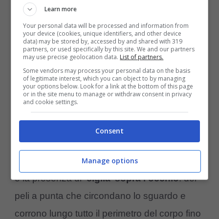
Learn more
Your personal data will be processed and information from
your device (cookies, unique identifiers, and other device
data) may be stored by, accessed by and shared with 319
partners, or used specifically by this site. We and our partners
may use precise geolocation data.
List of partners.
Some vendors may process your personal data on the basis
Esemplare di crested gecko
of legitimate interest, which you can object to by managing
your options below. Look for a link at the bottom of this page
or in the site menu to manage or withdraw consent in privacy
and cookie settings.
Originario della New Caledonian il Crested
Gecko ha una dimensione maggiore rispetto
Consent
ai suoi simili, fino a raggiungere i
15 cm di
lunghezza
. La caratteristica di questo rettile
Manage options
è la presenza di
‘ciglia’ sopra l’occhio
: dei
peli a punta che circondano lo sguardo e
corrono lungo tutto il perimetro del corpo fino