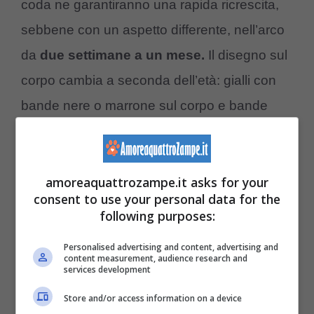
coda ne garantiranno una rapida ricrescita,
sebbene con un aspetto differente, nell’arco
da
due settimane a un mese.
Il disegno sul
corpo cambia a seconda dell’età: gialli con
bande nere o marrone sul corpo e bande
nere e bianche sulla coda da giovani, fondo
giallo con spot marrone cioccolato da adulti.
amoreaquattrozampe.it asks for your
Crested Gecko
consent to use your personal data for the
following purposes:
Personalised advertising and content, advertising and
content measurement, audience research and
services development
Store and/or access information on a device