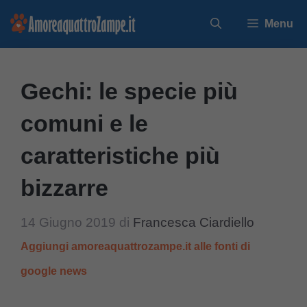
Vai
Menu
al
contenuto
Gechi: le specie più
comuni e le
caratteristiche più
bizzarre
14 Giugno 2019
di
Francesca Ciardiello
Aggiungi amoreaquattrozampe.it alle fonti di
google news