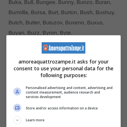
Buka, Bull, Bungee, Bunny, Bunzo, Buran,
Burmilla, Bursa, Burt, Burton, Bush, Bushuy,
Butch, Butter, Butuzov, Buxeno, Buxus,
Buyan, Buzz, Byron, Byte.
Nomi per cincillà con la C
amoreaquattrozampe.it asks for your
È una delle lettere più ricche! Scegli qui il
consent to use your personal data for the
following purposes:
nome del tuo nuovo amico peloso che inizia
con la C.
Personalised advertising and content, advertising and
content measurement, audience research and
services development
Cabaret, Cabiri, Cacao, Cachito, Caciotta,
Store and/or access information on a device
Cactus, Caddie, Cadfael, Caelin, Caesar,
Learn more
Caffelatte, Cagliostro, Cagney, Caicos,