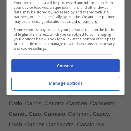
Your personal data will be processed and information from
your device (cookies, unique identifiers, and other device
Cajun, Cake, Calaf, Calamity, Caleb,
data) may be stored by, accessed by and shared with 319
partners, or used specifically by this site. We and our partners
California, Caligola, Calin, Calipso, Callas,
may use precise geolocation data.
List of partners.
Callas, Calliope, Calme, Calypso, Camelia,
Some vendors may process your personal data on the basis
of legitimate interest, which you can object to by managing
your options below. Look for a link at the bottom of this page
Camene, Camilla, Camma, Camomilla,
or in the site menu to manage or withdraw consent in privacy
and cookie settings.
Campanellino, Campione, Camulos,
Canada, Candido, Candy, Capitano, Capo,
Consent
Capone, Caporale, Cappuccino,
Cappuccino, Caramella, Caramellina, Carat,
Manage options
Cardea, Cardinale, Carey, Carisma, Carissa,
Carlo, Carlos, Carlotta, Carmen, Carmenta,
Carnot, Caro, Carotino, Cartman, Casey,
Cash, Casper, Cassandra, Cassiopea,