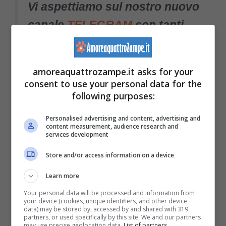
Vi aspettiamo sul nostro nuovo
canale
TELEGRAM
con tanti
consigli e novità
amoreaquattrozampe.it asks for your
consent to use your personal data for the
Odori naturali
following purposes:
Per odori naturali, si intende quegli
odori
Personalised advertising and content, advertising and
content measurement, audience research and
emessi da altri animali,
che i topi odiano per
services development
ovvi motivi.
Store and/or access information on a device
Learn more
Your personal data will be processed and information from
your device (cookies, unique identifiers, and other device
data) may be stored by, accessed by and shared with 319
partners, or used specifically by this site. We and our partners
may use precise geolocation data.
List of partners.