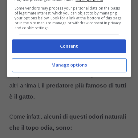
Some vendors may process your personal data on the basis
of legitimate interest, which you can object to by managing
your options below. Look for a link at the bottom of this page
or in the site menu to manage or withdraw consent in privacy
and cookie settings.
Urina del gatto tra gli odori che il topo odia. (Foto
Consent
AdobeStock-Amoreaquattrozampe.it)
Manage options
I topi come è ben noto, sono prede
di tanti
altri animali, i
l predatore più famoso di tutti
è il gatto.
Come infatti,
alcuni di questi odori naturali
che il topo odia, sono: