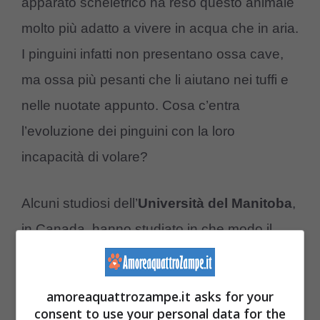
apparato scheletrico ha reso questo animale
molto più adatto a vivere in acqua che in aria.
I pinguini infatti non presentano ossa cave,
ma ossa più pesanti che li aiutano nei tuffi e
nelle nuotate appunto. Cosa c’entra
l’evoluzione dei pinguini con la loro
incapacità di volare?
Alcuni studiosi dell’
Università del Manitoba
,
in Canada, hanno studiato in che modo il
pinguino ha progressivamente perso la sua
capacità di volare. Un articolo pubblicato su
amoreaquattrozampe.it asks for your
Proceedings of the
National Academy of
consent to use your personal data for the