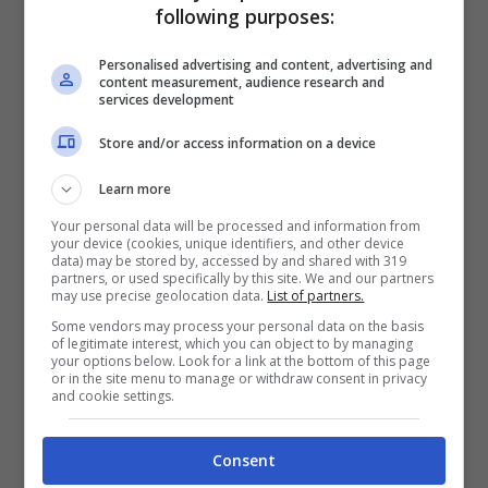
following purposes:
Sciences
ha mostrato i risultati dei loro studi.
Di certo il volo sarebbe stata un’arma
Personalised advertising and content, advertising and
content measurement, audience research and
utilissima contro i predatori: si tratta di una
services development
capacità che offre innumerevoli vantaggi da
Store and/or access information on a device
questo punto di vista. ma è bene considerare
Learn more
anche il contesto nel quale sono inseriti
Your personal data will be processed and information from
your device (cookies, unique identifiers, and other device
questi simpatici ‘uccelli’.
data) may be stored by, accessed by and shared with 319
partners, or used specifically by this site. We and our partners
may use precise geolocation data.
List of partners.
Se è vero che il volo avrebbe consentito al
Some vendors may process your personal data on the basis
of legitimate interest, which you can object to by managing
pinguino di sfuggire con più facilità all’attacco
your options below. Look for a link at the bottom of this page
or in the site menu to manage or withdraw consent in privacy
and cookie settings.
dei predatori, è altrettanto utile considerare
due fattori: il
dispendio energetico
per
Consent
volare e la
quantità di predatori
nella zona.