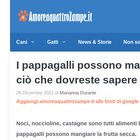
Vai
al
contenuto
Cani
Gatti
News & Storie
Non so
I pappagalli possono man
ciò che dovreste sapere
26 Dicembre 2021
di
Marianna Durante
Aggiungi amoreaquattrozampe.it alle fonti di googl
Noci, noccioline, castagne sono tutti alimenti 
pappagalli possono mangiare la frutta secca.