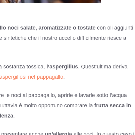
llo noci salate, aromatizzate o tostate
con oli aggiunti
sintetiche che il nostro uccello difficilmente riesce a
a sostanza tossica,
l’aspergillus
. Quest’ultima deriva
’aspergillosi nel pappagallo
.
 le noci al pappagallo, aprirle e lavarle sotto l’acqua
 Tuttavia è molto opportuno comprare la
frutta secca in
adenza
.
no presentare anche
un’allergia
alle noci. In questo caso i