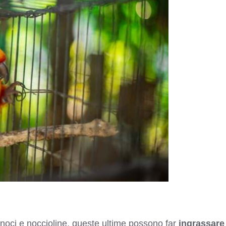
noci e noccioline, queste ultime possono far
ingrassare