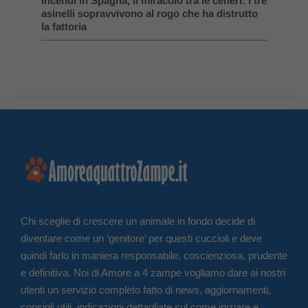
Incendi in Spagna, il miracolo tra le ceneri: i tre
asinelli sopravvivono al rogo che ha distrutto
la fattoria
Chi sceglie di crescere un animale in fondo decide di
diventare come un ‘genitore’ per questi cuccioli e deve
quindi farlo in maniera responsabile, coscienziosa, prudente
e definitiva. Noi di Amore a 4 zampe vogliamo dare ai nostri
utenti un servizio completo fatto di news, aggiornamenti,
consigli utili, indicazioni dettagliate sul come iniziare e