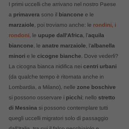
I primi uccelli che arrivano nel nostro Paese
a
primavera
sono il
biancone
e le
marzaiole
, poi troviamo anche: le
rondini, i
rondoni
, le
upupe
dall’Africa
, l’
aquila
biancone
, le
anatre marzaiole
, l’
albanella
minori
e le
cicogne bianche
. Dove vederli?
La cicogna bianca nidifica nei
centri urbani
(da qualche tempo è ritornata anche in
Lombardia, a Milano), nelle
zone boschive
si possono osservare i
picchi
; nello
stretto
di Messina
si possono contemplare tutti
quegli uccelli migratori solo di passaggio
dall’Italia, tra cui il falco pecchiaiolo e