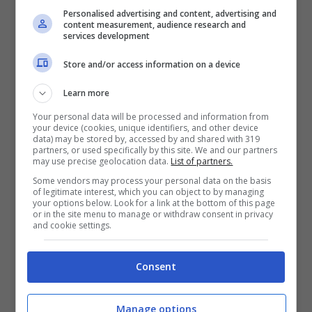
falco della regina, invece, nidifica in Italia
Personalised advertising and content, advertising and
content measurement, audience research and
(soprattutto le isole) e sfrutta, cacciando, il
services development
passaggio dei passeriformi migratori che
Store and/or access information on a device
attraversano il Mediterraneo. Dopo la
Learn more
riproduzione migra verso il Sud Africa e il
Your personal data will be processed and information from
your device (cookies, unique identifiers, and other device
Madagascar dove trascorre l’inverno.
data) may be stored by, accessed by and shared with 319
partners, or used specifically by this site. We and our partners
may use precise geolocation data.
List of partners.
In
inverno
in Italia arrivano molte specie
Some vendors may process your personal data on the basis
of legitimate interest, which you can object to by managing
your options below. Look for a link at the bottom of this page
artiche che decidono di stare da noi tra
or in the site menu to manage or withdraw consent in privacy
and cookie settings.
novembre a febbraio quando le temperature
si fanno ancora più rigide nelle località
Consent
fredde. Si tratta di uccelli del Nord Europa
che arrivano nel Mediterraneo. Tra questi
Manage options