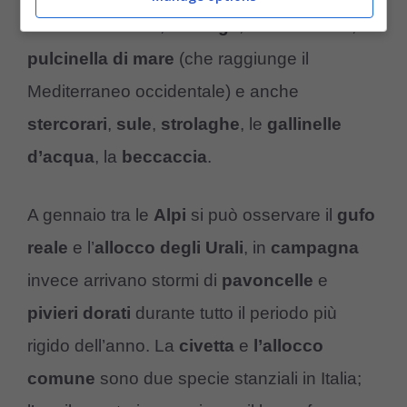
abbiamo l’
anatra
, la
folaga
, il
cormorano
, la
pulcinella di mare
(che raggiunge il
Mediterraneo occidentale) e anche
stercorari
,
sule
,
strolaghe
, le
gallinelle
d’acqua
, la
beccaccia
.
A gennaio tra le
Alpi
si può osservare il
gufo
reale
e l’
allocco degli Urali
, in
campagna
invece arrivano stormi di
pavoncelle
e
pivieri dorati
durante tutto il periodo più
rigido dell’anno. La
civetta
e
l’allocco
comune
sono due specie stanziali in Italia;